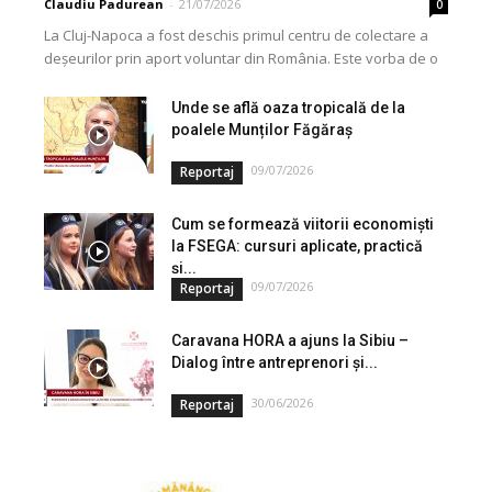
Claudiu Padurean
-
21/07/2026
0
La Cluj-Napoca a fost deschis primul centru de colectare a
deșeurilor prin aport voluntar din România. Este vorba de o
investiție cofinanțată de Uniunea...
Unde se află oaza tropicală de la
poalele Munților Făgăraș
09/07/2026
Reportaj
Cum se formează viitorii economiști
la FSEGA: cursuri aplicate, practică
și...
09/07/2026
Reportaj
Caravana HORA a ajuns la Sibiu –
Dialog între antreprenori și...
30/06/2026
Reportaj