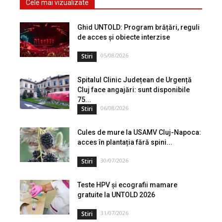
Cele mai vizualizate
Ghid UNTOLD: Program brățări, reguli
de acces și obiecte interzise
05/08/2026
Stiri
Spitalul Clinic Județean de Urgență
Cluj face angajări: sunt disponibile
75...
06/08/2026
Stiri
Cules de mure la USAMV Cluj-Napoca:
acces în plantația fără spini...
30/07/2026
Stiri
Teste HPV și ecografii mamare
gratuite la UNTOLD 2026
31/07/2026
Stiri