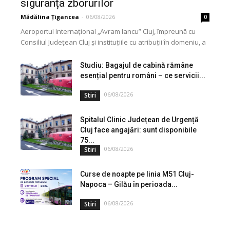
siguranța zborurilor
Mădălina Țigancea
-
06/08/2026
0
Aeroportul Internațional „Avram Iancu” Cluj, împreună cu
Consiliul Județean Cluj și instituțiile cu atribuții în domeniu, a
lansat o campanie de informare privind utilizarea...
Studiu: Bagajul de cabină rămâne
esențial pentru români – ce servicii...
06/08/2026
Stiri
Spitalul Clinic Județean de Urgență
Cluj face angajări: sunt disponibile
75...
06/08/2026
Stiri
Curse de noapte pe linia M51 Cluj-
Napoca – Gilău în perioada...
06/08/2026
Stiri