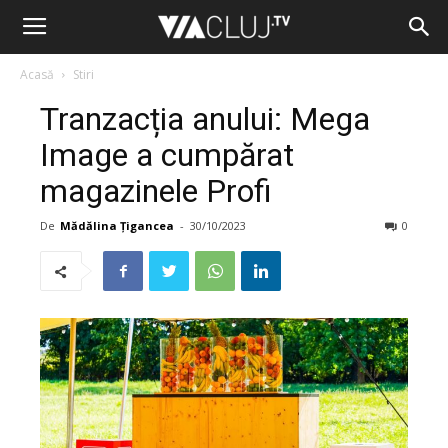
Acasă
Stiri
Tranzacția anului: Mega
Image a cumpărat
magazinele Profi
De
Mădălina Țigancea
-
30/10/2023
0