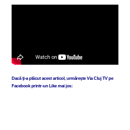
Dacă ţi-a plăcut acest articol, urmăreşte Via Cluj TV pe
Facebook printr-un Like mai jos: