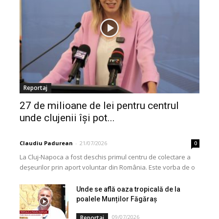
Reportaj
27 de milioane de lei pentru centrul
unde clujenii își pot...
Claudiu Padurean
-
21/07/2026
0
La Cluj-Napoca a fost deschis primul centru de colectare a
deșeurilor prin aport voluntar din România. Este vorba de o
investiție cofinanțată de Uniunea...
Unde se află oaza tropicală de la
poalele Munților Făgăraș
09/07/2026
Reportaj