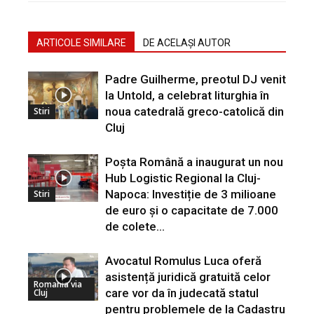
ARTICOLE SIMILARE
DE ACELAȘI AUTOR
Padre Guilherme, preotul DJ venit
la Untold, a celebrat liturghia în
noua catedrală greco-catolică din
Stiri
Cluj
Poșta Română a inaugurat un nou
Hub Logistic Regional la Cluj-
Napoca: Investiție de 3 milioane
Stiri
de euro și o capacitate de 7.000
de colete...
Avocatul Romulus Luca oferă
asistență juridică gratuită celor
Romania via
care vor da în judecată statul
Cluj
pentru problemele de la Cadastru