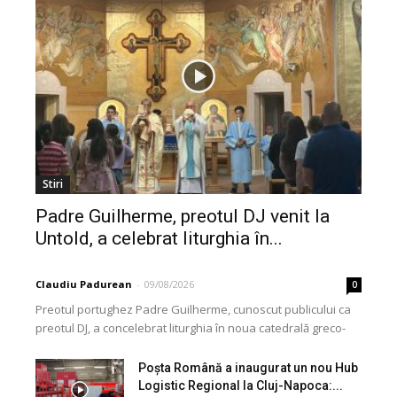
Stiri
Padre Guilherme, preotul DJ venit la
Untold, a celebrat liturghia în...
Claudiu Padurean
-
09/08/2026
0
Preotul portughez Padre Guilherme, cunoscut publicului ca
preotul DJ, a concelebrat liturghia în noua catedrală greco-
catolică din Cluj, dedicată Martirilor și Mărturisitorilor
Credinței din...
Poșta Română a inaugurat un nou Hub
Logistic Regional la Cluj-Napoca:...