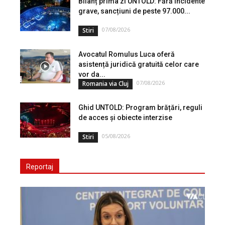
Bilanț prima zi UNTOLD: Fără incidente
grave, sancțiuni de peste 97.000...
07/08/2026
Stiri
Avocatul Romulus Luca oferă
asistență juridică gratuită celor care
vor da...
07/08/2026
Romania via Cluj
Ghid UNTOLD: Program brățări, reguli
de acces și obiecte interzise
05/08/2026
Stiri
Reportaj