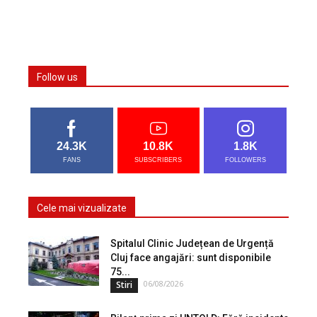
Follow us
24.3K
10.8K
1.8K
FANS
SUBSCRIBERS
FOLLOWERS
Cele mai vizualizate
Spitalul Clinic Județean de Urgență
Cluj face angajări: sunt disponibile
75...
06/08/2026
Stiri