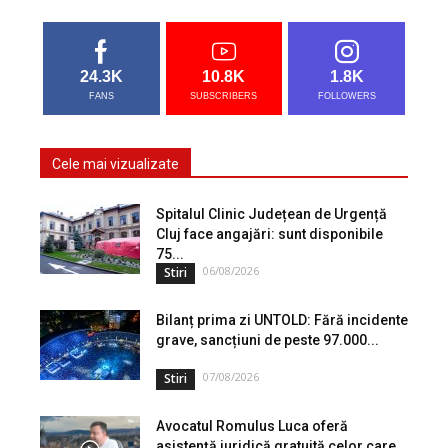
24.3K
10.8K
1.8K
FANS
SUBSCRIBERS
FOLLOWERS
Cele mai vizualizate
Spitalul Clinic Județean de Urgență
Cluj face angajări: sunt disponibile
75...
06/08/2026
Stiri
Bilanț prima zi UNTOLD: Fără incidente
grave, sancțiuni de peste 97.000...
07/08/2026
Stiri
Avocatul Romulus Luca oferă
asistență juridică gratuită celor care