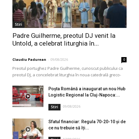
Stiri
Padre Guilherme, preotul DJ venit la
Untold, a celebrat liturghia în...
Claudiu Padurean
-
09/08/2026
0
Preotul portughez Padre Guilherme, cunoscut publicului ca
preotul DJ, a concelebrat liturghia în noua catedrală greco-
catolică din Cluj, dedicată Martirilor și Mărturisitorilor
Credinței din...
Poșta Română a inaugurat un nou Hub
Logistic Regional la Cluj-Napoca:...
09/08/2026
Stiri
Sfatul financiar: Regula 70-20-10 și de
ce nu trebuie să îți...