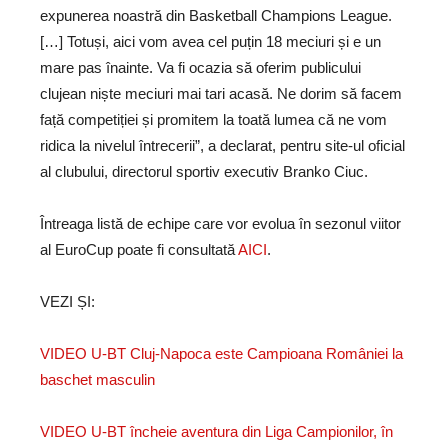
expunerea noastră din Basketball Champions League.
[…] Totuși, aici vom avea cel puțin 18 meciuri și e un
mare pas înainte. Va fi ocazia să oferim publicului
clujean niște meciuri mai tari acasă. Ne dorim să facem
față competiției și promitem la toată lumea că ne vom
ridica la nivelul întrecerii”, a declarat, pentru site-ul oficial
al clubului, directorul sportiv executiv Branko Ciuc.
Întreaga listă de echipe care vor evolua în sezonul viitor
al EuroCup poate fi consultată
AICI
.
VEZI ȘI:
VIDEO U-BT Cluj-Napoca este Campioana României la
baschet masculin
VIDEO U-BT încheie aventura din Liga Campionilor, în