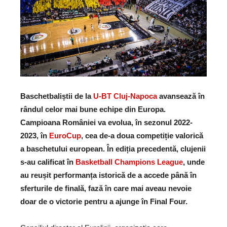
Baschetbaliștii de la
U-BT Cluj-Napoca
avansează în
rândul celor mai bune echipe din Europa.
Campioana României va evolua, în sezonul 2022-
2023, în
EuroCup
, cea de-a doua competiție valorică
a baschetului european. În ediția precedentă, clujenii
s-au calificat în
Basketball Champions League
, unde
au reușit performanța istorică de a accede până în
sferturile de finală, fază în care mai aveau nevoie
doar de o victorie pentru a ajunge în Final Four.