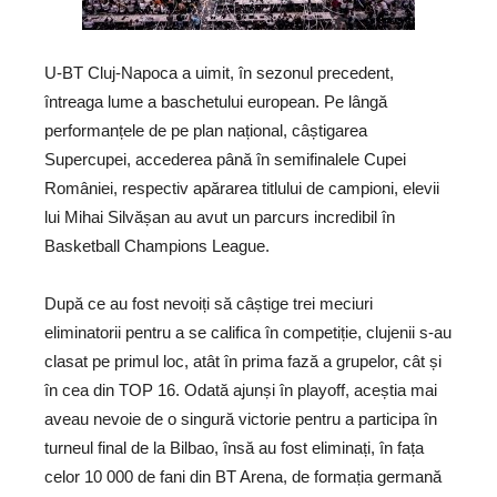
U-BT Cluj-Napoca a uimit, în sezonul precedent,
întreaga lume a baschetului european. Pe lângă
performanțele de pe plan național, câștigarea
Supercupei, accederea până în semifinalele Cupei
României, respectiv apărarea titlului de campioni, elevii
lui Mihai Silvășan au avut un parcurs incredibil în
Basketball Champions League.
După ce au fost nevoiți să câștige trei meciuri
eliminatorii pentru a se califica în competiție, clujenii s-au
clasat pe primul loc, atât în prima fază a grupelor, cât și
în cea din TOP 16. Odată ajunși în playoff, aceștia mai
aveau nevoie de o singură victorie pentru a participa în
turneul final de la Bilbao, însă au fost eliminați, în fața
celor 10 000 de fani din BT Arena, de formația germană