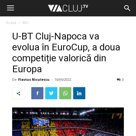
Acasă
Stiri
U-BT Cluj-Napoca va
evolua în EuroCup, a doua
competiție valorică din
Europa
De
Flavius Niculescu
-
16/06/2022
0