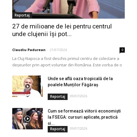
Reportaj
27 de milioane de lei pentru centrul
unde clujenii își pot...
Claudiu Padurean
-
21/07/2026
0
La Cluj-Napoca a fost deschis primul centru de colectare a
deșeurilor prin aport voluntar din România. Este vorba de o
investiție cofinanțată de Uniunea...
Unde se află oaza tropicală de la
poalele Munților Făgăraș
09/07/2026
Reportaj
Cum se formează viitorii economiști
la FSEGA: cursuri aplicate, practică
și...
09/07/2026
Reportaj