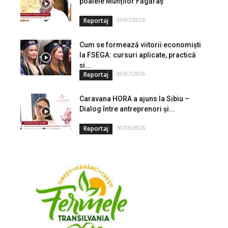
poalele Munților Făgăraș
09/07/2026
Reportaj
Cum se formează viitorii economiști
la FSEGA: cursuri aplicate, practică
și...
09/07/2026
Reportaj
Caravana HORA a ajuns la Sibiu –
Dialog între antreprenori și...
30/06/2026
Reportaj