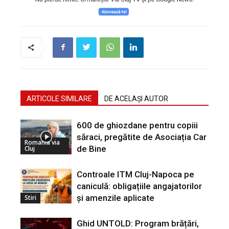
ARTICOLE SIMILARE
DE ACELAȘI AUTOR
600 de ghiozdane pentru copiii
săraci, pregătite de Asociația Car
Romania via
de Bine
Cluj
Controale ITM Cluj-Napoca pe
caniculă: obligațiile angajatorilor
și amenzile aplicate
Stiri
Ghid UNTOLD: Program brățări,