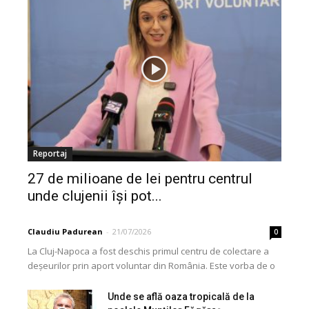
Reportaj
27 de milioane de lei pentru centrul
unde clujenii își pot...
Claudiu Padurean
-
21/07/2026
0
La Cluj-Napoca a fost deschis primul centru de colectare a
deșeurilor prin aport voluntar din România. Este vorba de o
investiție cofinanțată de Uniunea...
Unde se află oaza tropicală de la