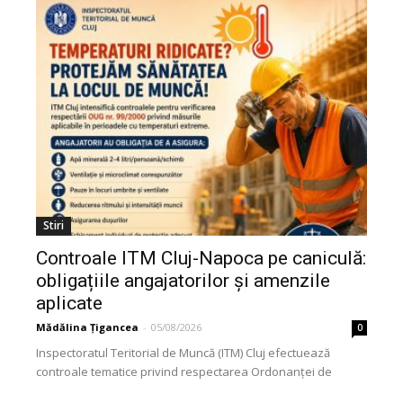
Stiri
Controale ITM Cluj-Napoca pe caniculă:
obligațiile angajatorilor și amenzile
aplicate
Mădălina Țigancea
-
05/08/2026
0
Inspectoratul Teritorial de Muncă (ITM) Cluj efectuează
controale tematice privind respectarea Ordonanței de
Urgență nr. 99/2000. Acțiunea vizează modul în care