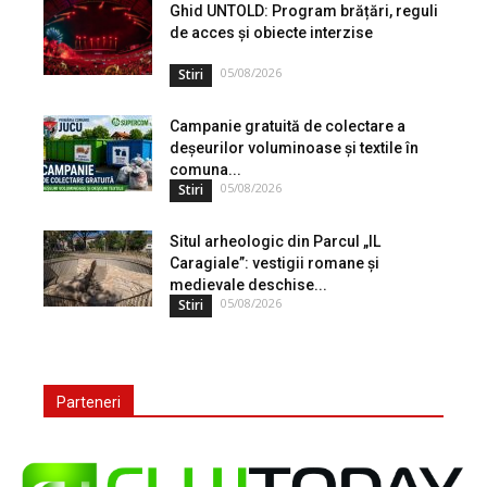
angajatorii aplică măsurile...
Ghid UNTOLD: Program brățări, reguli
de acces și obiecte interzise
05/08/2026
Stiri
Campanie gratuită de colectare a
deșeurilor voluminoase și textile în
comuna...
05/08/2026
Stiri
Situl arheologic din Parcul „IL
Caragiale”: vestigii romane și
medievale deschise...
05/08/2026
Stiri
Parteneri