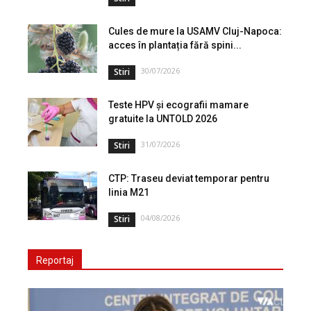
Cules de mure la USAMV Cluj-Napoca:
acces în plantația fără spini...
30/07/2026
Stiri
Teste HPV și ecografii mamare
gratuite la UNTOLD 2026
31/07/2026
Stiri
CTP: Traseu deviat temporar pentru
linia M21
04/08/2026
Stiri
Reportaj