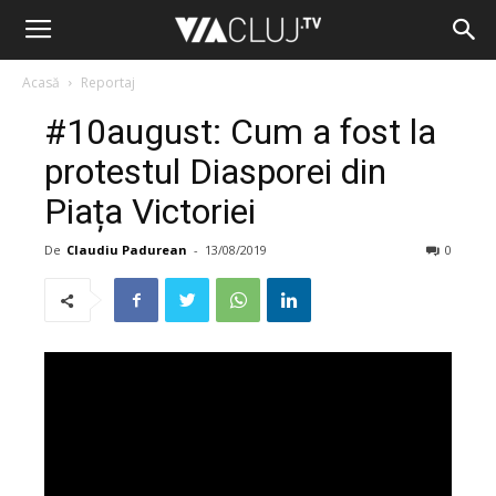
Acasă
Reportaj
#10august: Cum a fost la
protestul Diasporei din
Piața Victoriei
De
Claudiu Padurean
-
13/08/2019
0