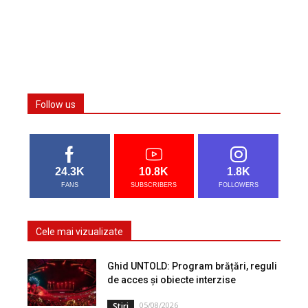
Follow us
24.3K
10.8K
1.8K
FANS
SUBSCRIBERS
FOLLOWERS
Cele mai vizualizate
Ghid UNTOLD: Program brățări, reguli
de acces și obiecte interzise
05/08/2026
Stiri