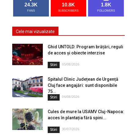
24.3K
10.8K
1.8K
FANS
SUBSCRIBERS
FOLLOWERS
Cele mai vizualizate
Ghid UNTOLD: Program brățări, reguli
de acces și obiecte interzise
05/08/2026
Stiri
Spitalul Clinic Județean de Urgență
Cluj face angajări: sunt disponibile
75...
06/08/2026
Stiri
Cules de mure la USAMV Cluj-Napoca:
acces în plantația fără spini...
30/07/2026
Stiri