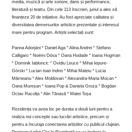
media, muzică și arte sonore, dans și performance,
literatură și teatru. Din cele 113 înscrieri, juriul a ales să
finanțeze 20 de inițiative. Au fost apreciate calitatea și
diversitatea demersurilor artistice prezentate și interesul
mare pentru program. Artiștii selectați sunt:
Panna Adorjáni * Daniel Aga * Alina Andrei * Stefano
Calligaro * Noémi Dósa * Oana Hodade * Ioana Hogman
* Dominik Iabloncic * Ovidiu Leuce * Mihai Iepure-
Górski * Lucian Ioan Indrei * Mihai Mateiu * Lucia
Mărneanu * Alex Moldovan * Alexandra-Maria Mocan *
Oana Mureșan * Ioana Pop & Daniela Groza * ​​Bogdan
Octav Racolța * Alin Tănasă * Matei Toșa
Rezidența va avea loc pe durata a două luni pentru a
realiza noi concepte sau lucrări artistice, precum și
pentru a încuraja conectarea artiștilor cu publicul clujean.
Programul pilot
Cluj în Rezidență
se va încheia la