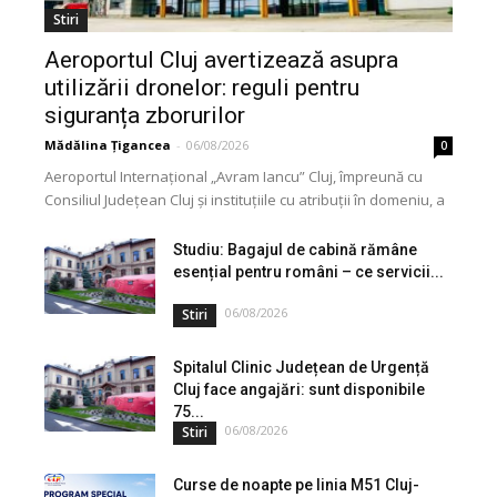
Stiri
Aeroportul Cluj avertizează asupra
utilizării dronelor: reguli pentru
siguranța zborurilor
Mădălina Țigancea
-
06/08/2026
0
Aeroportul Internațional „Avram Iancu” Cluj, împreună cu
Consiliul Județean Cluj și instituțiile cu atribuții în domeniu, a
lansat o campanie de informare privind utilizarea...
Studiu: Bagajul de cabină rămâne
esențial pentru români – ce servicii...
06/08/2026
Stiri
Spitalul Clinic Județean de Urgență
Cluj face angajări: sunt disponibile
75...
06/08/2026
Stiri
Curse de noapte pe linia M51 Cluj-