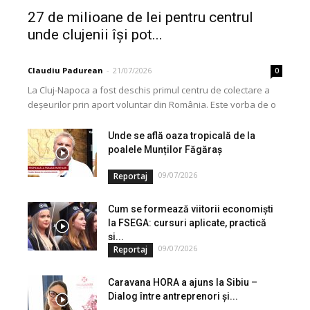
27 de milioane de lei pentru centrul
unde clujenii își pot...
Claudiu Padurean
-
21/07/2026
0
La Cluj-Napoca a fost deschis primul centru de colectare a
deșeurilor prin aport voluntar din România. Este vorba de o
investiție cofinanțată de Uniunea...
Unde se află oaza tropicală de la
poalele Munților Făgăraș
09/07/2026
Reportaj
Cum se formează viitorii economiști
la FSEGA: cursuri aplicate, practică
și...
09/07/2026
Reportaj
Caravana HORA a ajuns la Sibiu –
Dialog între antreprenori și...