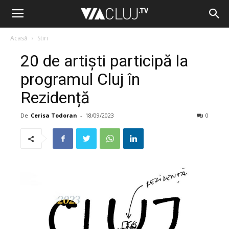
Acasă
Stiri
20 de artiști participă la
programul Cluj în
Rezidență
De
Cerisa Todoran
-
18/09/2023
0