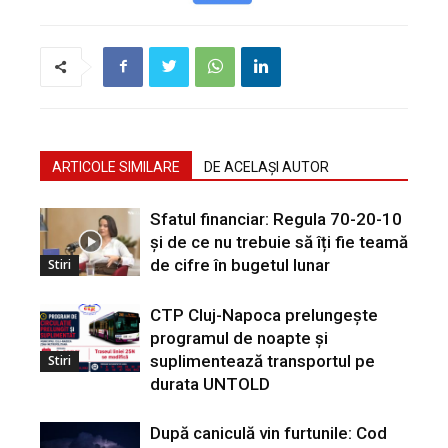
ARTICOLE SIMILARE
DE ACELAȘI AUTOR
Sfatul financiar: Regula 70-20-10
și de ce nu trebuie să îți fie teamă
de cifre în bugetul lunar
Stiri
CTP Cluj-Napoca prelungește
programul de noapte și
suplimentează transportul pe
Stiri
durata UNTOLD
După caniculă vin furtunile: Cod