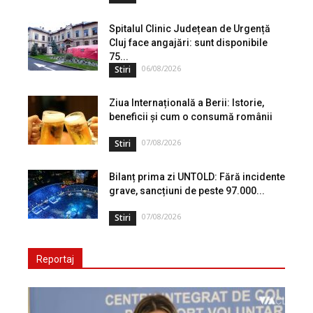
Spitalul Clinic Județean de Urgență
Cluj face angajări: sunt disponibile
75...
06/08/2026
Stiri
Ziua Internațională a Berii: Istorie,
beneficii și cum o consumă românii
07/08/2026
Stiri
Bilanț prima zi UNTOLD: Fără incidente
grave, sancțiuni de peste 97.000...
07/08/2026
Stiri
Reportaj