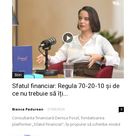
Stiri
Sfatul financiar: Regula 70-20-10 și de
ce nu trebuie să îți...
Bianca Padurean
-
07/08/2026
0
Consultanta financiară Denisa Pocol, fondatoarea
platformei „Sfatul Financiar”, își propune să schimbe modul
în care populația își gestionează veniturile. Cu o experiență