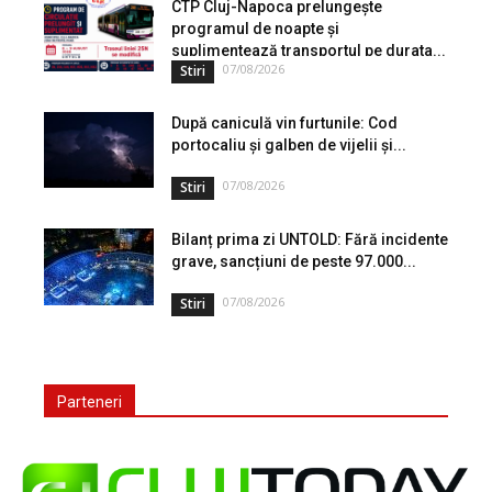
de peste...
CTP Cluj-Napoca prelungește
programul de noapte și
suplimentează transportul pe durata...
07/08/2026
Stiri
După caniculă vin furtunile: Cod
portocaliu și galben de vijelii și...
07/08/2026
Stiri
Bilanț prima zi UNTOLD: Fără incidente
grave, sancțiuni de peste 97.000...
07/08/2026
Stiri
Parteneri