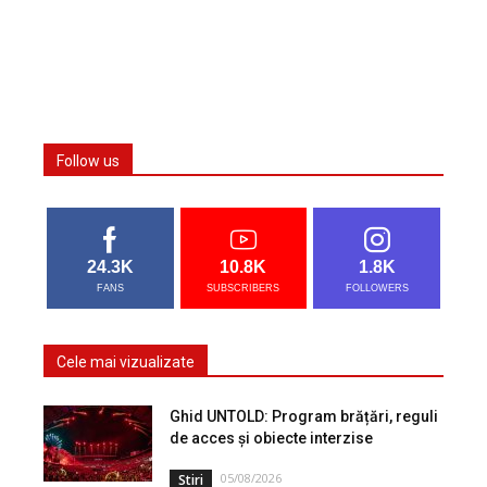
Follow us
24.3K
10.8K
1.8K
FANS
SUBSCRIBERS
FOLLOWERS
Cele mai vizualizate
Ghid UNTOLD: Program brățări, reguli
de acces și obiecte interzise
05/08/2026
Stiri