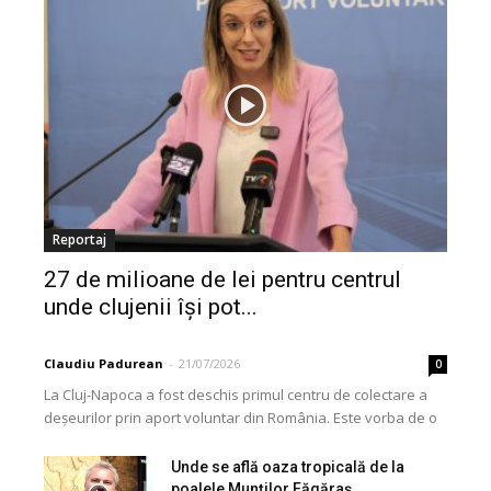
Reportaj
27 de milioane de lei pentru centrul
unde clujenii își pot...
Claudiu Padurean
-
21/07/2026
0
La Cluj-Napoca a fost deschis primul centru de colectare a
deșeurilor prin aport voluntar din România. Este vorba de o
investiție cofinanțată de Uniunea...
Unde se află oaza tropicală de la
poalele Munților Făgăraș