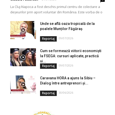
La Cluj-Napoca a fost deschis primul centru de colectare a
deșeurilor prin aport voluntar din România. Este vorba de o
investiție cofinanțată de Uniunea...
Unde se află oaza tropicală de la
poalele Munților Făgăraș
09/07/2026
Reportaj
Cum se formează viitorii economiști
la FSEGA: cursuri aplicate, practică
și...
09/07/2026
Reportaj
Caravana HORA a ajuns la Sibiu –
Dialog între antreprenori și...
30/06/2026
Reportaj