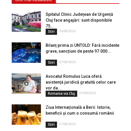
Spitalul Clinic Județean de Urgență
Cluj face angajări: sunt disponibile
75...
06/08/2026
Stiri
Bilanț prima zi UNTOLD: Fără incidente
grave, sancțiuni de peste 97.000...
07/08/2026
Stiri
Avocatul Romulus Luca oferă
asistență juridică gratuită celor care
vor da...
07/08/2026
Romania via Cluj
Ziua Internațională a Berii: Istorie,
beneficii și cum o consumă românii
07/08/2026
Stiri