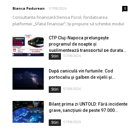
Bianca Padurean
-
07/08/2026
0
Consultanta financiară Denisa Pocol, fondatoarea
platformei „Sfatul Financiar”, își propune să schimbe modul
în care populația își gestionează veniturile. Cu o experiență
de peste...
CTP Cluj-Napoca prelungește
programul de noapte și
suplimentează transportul pe durata...
07/08/2026
Stiri
După caniculă vin furtunile: Cod
portocaliu și galben de vijelii și...
07/08/2026
Stiri
Bilanț prima zi UNTOLD: Fără incidente
grave, sancțiuni de peste 97.000...
07/08/2026
Stiri