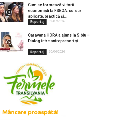
Cum se formează viitorii
economiști la FSEGA: cursuri
aplicate, practică și...
09/07/2026
Reportaj
Caravana HORA a ajuns la Sibiu –
Dialog între antreprenori și...
30/06/2026
Reportaj