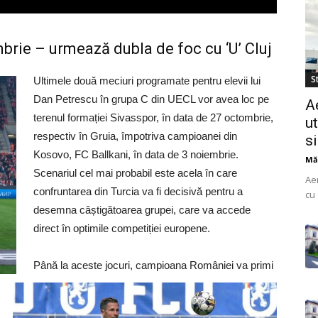
ombrie – urmează dubla de foc cu ‘U’ Cluj
St
Ultimele două meciuri programate pentru elevii lui
Dan Petrescu în grupa C din UECL vor avea loc pe
A
terenul formației Sivasspor, în data de 27 octombrie,
ut
respectiv în Gruia, împotriva campioanei din
s
Kosovo, FC Ballkani, în data de 3 noiembrie.
Mă
Scenariul cel mai probabil este acela în care
Ae
confruntarea din Turcia va fi decisivă pentru a
cu 
do
desemna câștigătoarea grupei, care va accede
uti
direct în optimile competiției europene.
Până la aceste jocuri, campioana României va primi