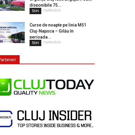
disponibile 75...
06/08/2026
Stiri
Curse de noapte pe linia M51
Cluj-Napoca – Gilău în
perioada...
06/08/2026
Stiri
Parteneri