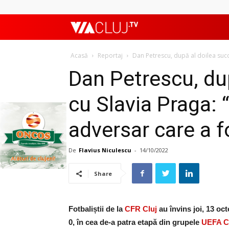
ViaClujTV
Acasă
Reportaj
Dan Petrescu, după al doilea succe
Dan Petrescu, du
cu Slavia Praga: 
adversar care a f
De
Flavius Niculescu
-
14/10/2022
Share
Fotbaliștii de la
CFR Cluj
au învins joi, 13 oc
0, în cea de-a patra etapă din grupele
UEFA C