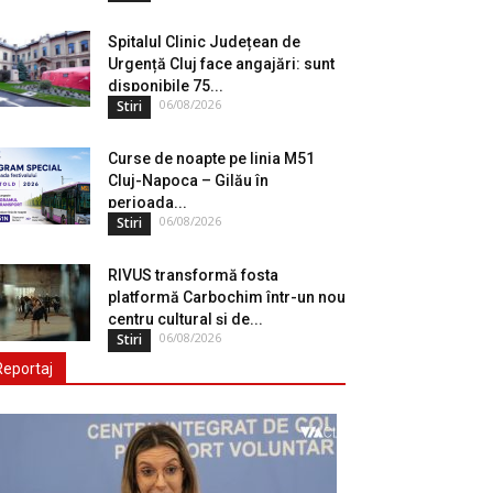
Spitalul Clinic Județean de
Urgență Cluj face angajări: sunt
disponibile 75...
06/08/2026
Stiri
Curse de noapte pe linia M51
Cluj-Napoca – Gilău în
perioada...
06/08/2026
Stiri
RIVUS transformă fosta
platformă Carbochim într-un nou
centru cultural și de...
06/08/2026
Stiri
Reportaj