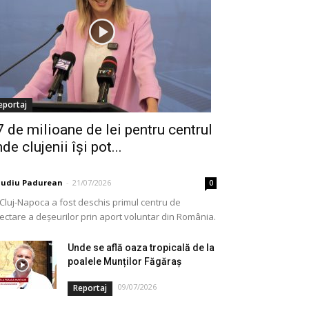
eportaj
7 de milioane de lei pentru centrul
de clujenii își pot...
audiu Padurean
-
21/07/2026
0
 Cluj-Napoca a fost deschis primul centru de
lectare a deșeurilor prin aport voluntar din România.
e vorba de o investiție cofinanțată de Uniunea...
Unde se află oaza tropicală de la
poalele Munților Făgăraș
09/07/2026
Reportaj