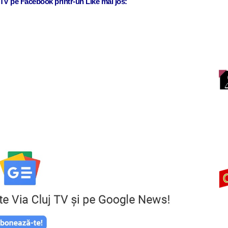
j TV pe Facebook printr-un Like mai jos: