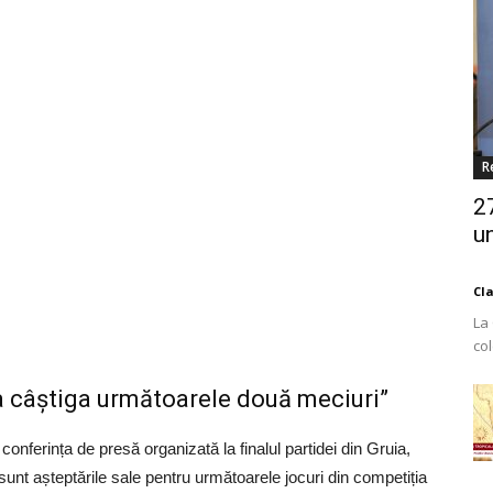
R
2
un
Cl
La
co
Est
a câștiga următoarele două meciuri”
conferința de presă organizată la finalul partidei din Gruia,
unt așteptările sale pentru următoarele jocuri din competiția