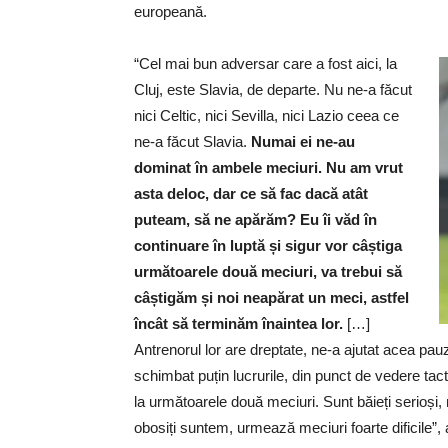
europeană.
“Cel mai bun adversar care a fost aici, la
Cluj, este Slavia, de departe. Nu ne-a făcut
nici Celtic, nici Sevilla, nici Lazio ceea ce
ne-a făcut Slavia.
Numai ei ne-au
dominat în ambele meciuri. Nu am vrut
asta deloc, dar ce să fac dacă atât
puteam, să ne apărăm?
Eu îi văd în
continuare în luptă și sigur vor câștiga
următoarele două meciuri, va trebui să
câștigăm și noi neapărat un meci, astfel
încât să terminăm înaintea lor.
[…]
Antrenorul lor are dreptate, ne-a ajutat acea pa
schimbat puțin lucrurile, din punct de vedere tac
la următoarele două meciuri. Sunt băieți serioși,
obosiți suntem, urmează meciuri foarte dificile”,