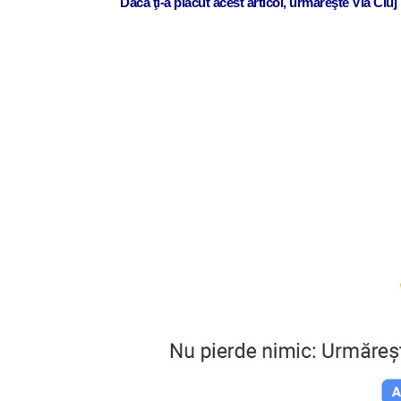
Dacă ţi-a plăcut acest articol, urmăreşte Via Clu