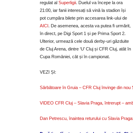
regulat al
Superligii
. Duelul va începe la ora
21:00, iar fanii interesați să vină la stadion își
pot cumpăra bilete prin accesarea link-ului de
AICI
. De asemenea, acesta va putea fi urmărit,
în direct, pe Digi Sport 1 și pe Prima Sport 2.
Ulterior, urmează cele două derby-uri găzduite
de Cluj Arena, dintre ‘U’ Cluj și CFR Cluj, atât în
Cupa României, cât și în campionat.
VEZI ȘI:
Sărbătoare în Gruia – CFR Cluj învinge din nou S
VIDEO CFR Cluj – Slavia Praga, întrerupt – ambula
Dan Petrescu, înaintea returului cu Slavia Praga: