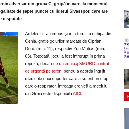
rnic adversar din grupa C, grupă în care, la momentul
 egalitate de șapte puncte cu liderul Sivasspor, care are
de disputate.
Ardelenii s-au impus și în returul cu echipa din
Cehia, grație golurilor marcate de Ciprian
Deac (min. 11), respectiv Yuri Matias (min.
85). Totodată, jocul a fost întrerupt în prima
repriză, deoarece
un echipaj SMURD a intrat
de urgență pe teren
, pentru a acorda îngrijiri
medicale unui suporter care a suferit un stop
cardio-respirator. Întreaga cronică a meciului
din Gruia este disponibilă
AICI
.