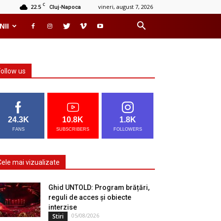
C
22.5
vineri, august 7, 2026
Cluj-Napoca
NII
Follow us
24.3K
10.8K
1.8K
FANS
SUBSCRIBERS
FOLLOWERS
Cele mai vizualizate
Ghid UNTOLD: Program brățări,
reguli de acces și obiecte
interzise
05/08/2026
Stiri