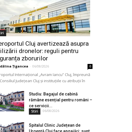
iri
eroportul Cluj avertizează asupra
ilizării dronelor: reguli pentru
iguranța zborurilor
dălina Țigancea
-
06/08/2026
0
roportul Internațional „Avram Iancu” Cluj, împreună
Consiliul Județean Cluj și instituțiile cu atribuții în
meniu, a lansat o campanie de informare privind
lizarea...
Studiu: Bagajul de cabină
rămâne esențial pentru români –
ce servicii...
06/08/2026
Stiri
Spitalul Clinic Județean de
Urgență Cluj face angajări: sunt