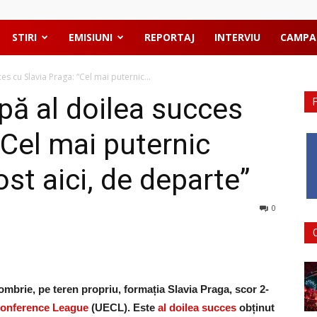
STIRI
EMISIUNI
REPORTAJ
INTERVIU
CAMPA
s cu Slavia Praga: “Cel mai puternic...
pă al doilea succes
“Cel mai puternic
ost aici, de departe”
0
tombrie, pe teren propriu, formația Slavia Praga, scor 2-
onference League
(UECL). Este
al doilea succes
obținut