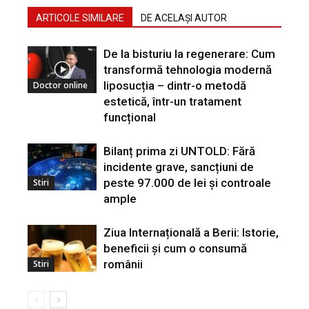
ARTICOLE SIMILARE
DE ACELAȘI AUTOR
De la bisturiu la regenerare: Cum
transformă tehnologia modernă
liposucția – dintr-o metodă
Doctor online
estetică, într-un tratament
funcțional
Bilanț prima zi UNTOLD: Fără
incidente grave, sancțiuni de
peste 97.000 de lei și controale
Stiri
ample
Ziua Internațională a Berii: Istorie,
beneficii și cum o consumă
românii
Stiri