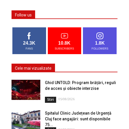
Follow us
24.3K
10.8K
1.8K
FANS
SUBSCRIBERS
FOLLOWERS
Cele mai vizualizate
Ghid UNTOLD: Program brățări, reguli
de acces și obiecte interzise
05/08/2026
Stiri
Spitalul Clinic Județean de Urgență
Cluj face angajări: sunt disponibile
75...