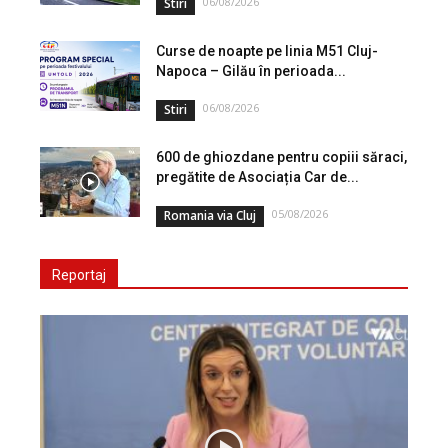
06/08/2026
Stiri
Curse de noapte pe linia M51 Cluj-
Napoca – Gilău în perioada...
06/08/2026
Stiri
600 de ghiozdane pentru copiii săraci,
pregătite de Asociația Car de...
05/08/2026
Romania via Cluj
Reportaj