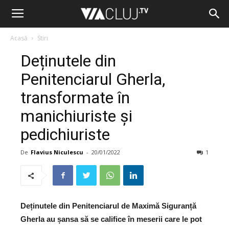
Acasă
Stiri
Deținutele din
Penitenciarul Gherla,
transformate în
manichiuriste și
pedichiuriste
De
Flavius Niculescu
-
20/01/2022
1
Deținutele din Penitenciarul de Maximă Siguranță
Gherla au șansa să se califice în meserii care le pot