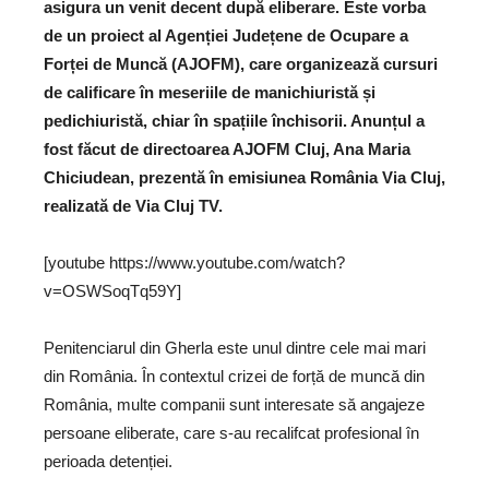
asigura un venit decent după eliberare. Este vorba
de un proiect al Agenției Județene de Ocupare a
Forței de Muncă (AJOFM), care organizează cursuri
de calificare în meseriile de manichiuristă și
pedichiuristă, chiar în spațiile închisorii. Anunțul a
fost făcut de directoarea AJOFM Cluj, Ana Maria
Chiciudean, prezentă în emisiunea România Via Cluj,
realizată de Via Cluj TV.
[youtube https://www.youtube.com/watch?
v=OSWSoqTq59Y]
Penitenciarul din Gherla este unul dintre cele mai mari
din România. În contextul crizei de forță de muncă din
România, multe companii sunt interesate să angajeze
persoane eliberate, care s-au recalifcat profesional în
perioada detenției.