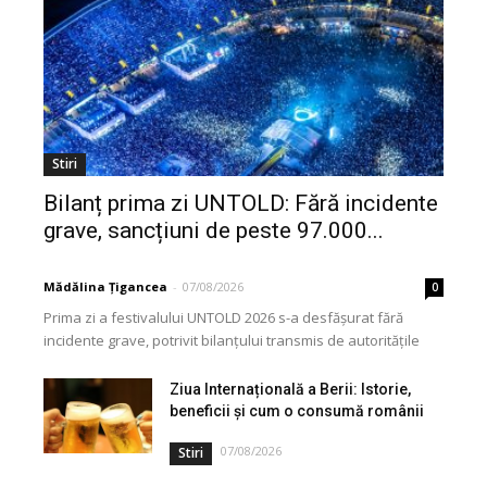
Stiri
Bilanț prima zi UNTOLD: Fără incidente
grave, sancțiuni de peste 97.000...
Mădălina Țigancea
-
07/08/2026
0
Prima zi a festivalului UNTOLD 2026 s-a desfășurat fără
incidente grave, potrivit bilanțului transmis de autoritățile
implicate în asigurarea ordinii și siguranței publice. Forțele...
Ziua Internațională a Berii: Istorie,
beneficii și cum o consumă românii
07/08/2026
Stiri