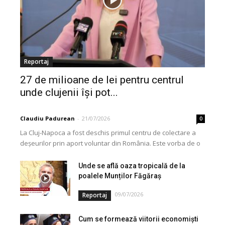
Reportaj
27 de milioane de lei pentru centrul
unde clujenii își pot...
Claudiu Padurean
-
21/07/2026
0
La Cluj-Napoca a fost deschis primul centru de colectare a
deșeurilor prin aport voluntar din România. Este vorba de o
investiție cofinanțată de Uniunea...
Unde se află oaza tropicală de la
poalele Munților Făgăraș
09/07/2026
Reportaj
Cum se formează viitorii economiști