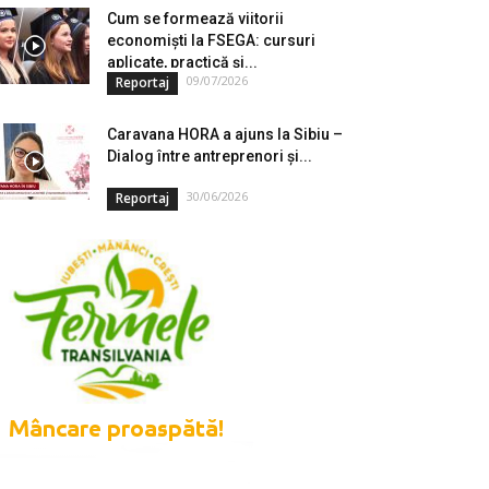
Cum se formează viitorii
economiști la FSEGA: cursuri
aplicate, practică și...
09/07/2026
Reportaj
Caravana HORA a ajuns la Sibiu –
Dialog între antreprenori și...
30/06/2026
Reportaj