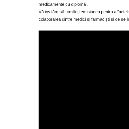
medicamente cu diplomă”.
Vă invităm să urmăriți emisiunea pentru a înețel
colaborarea dintre medici și farmaciști și ce se 