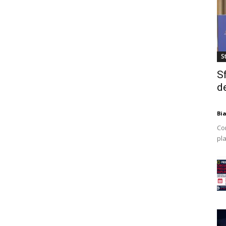
St
S
de
Bi
Co
pla
mod
ex