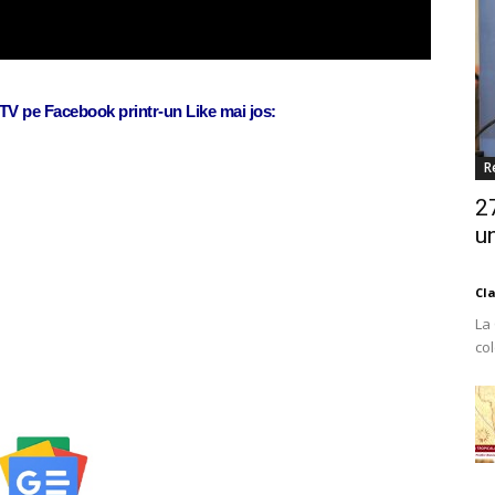
j TV pe Facebook printr-un Like mai jos:
R
2
un
Cl
La
co
Est