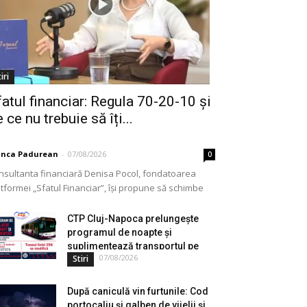
iri
fatul financiar: Regula 70-20-10 și
 ce nu trebuie să îți...
anca Padurean
-
07/08/2026
0
nsultanta financiară Denisa Pocol, fondatoarea
tformei „Sfatul Financiar”, își propune să schimbe
ul în care populația își gestionează veniturile. Cu o
periență de peste...
CTP Cluj-Napoca prelungește
programul de noapte și
suplimentează transportul pe
07/08/2026
Stiri
durata...
După caniculă vin furtunile: Cod
portocaliu și galben de vijelii și...