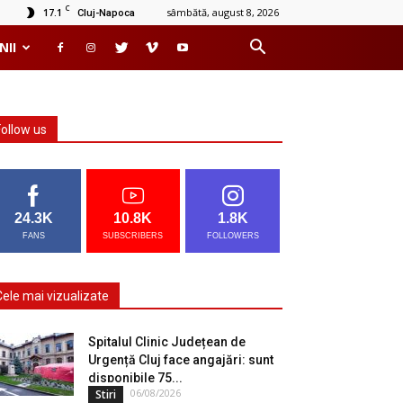
C
17.1
sâmbătă, august 8, 2026
Cluj-Napoca
NII
Follow us
24.3K
10.8K
1.8K
FANS
SUBSCRIBERS
FOLLOWERS
Cele mai vizualizate
Spitalul Clinic Județean de
Urgență Cluj face angajări: sunt
disponibile 75...
06/08/2026
Stiri