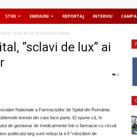
STIRI
EMISIUNI
REPORTAJ
INTERVIU
CAMPA
spital, ”sclavi de lux” ai sistemului sanitar
al, ”sclavi de lux” ai
r
0
sociației Naționale a Farmaciștilor de Spital din România
blemele breslei din care face parte. El spune că, în
tutul de gestionar de medicamente într-o farmacie cu circuit
ise publicului larg sunt reduși la a fi ”vânzători de