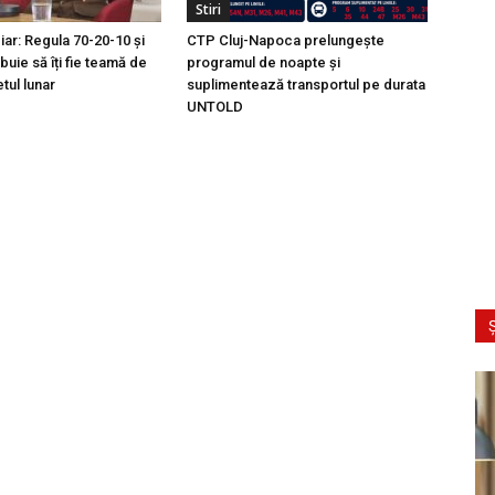
Stiri
ciar: Regula 70-20-10 și
CTP Cluj-Napoca prelungește
buie să îți fie teamă de
programul de noapte și
tul lunar
suplimentează transportul pe durata
UNTOLD
Ș