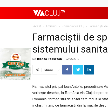
ViaClujTV
Acasă
Emisiuni
Romania via Cluj
Farmaciștii de 
Farmaciștii de spit
sistemului sanita
De
Bianca Padurean
-
02/05/2019
Share
Farmacistul pricipal Ioan Antofie, președintele A
vorbește deschis, la România via Cluj despre pro
România, farmacistul de spital este redus la sta
închis, în timp ce farmaciștii din farmaciile desch