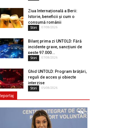
Ziua Internațională a Berii:
Istorie, beneficii și cum o
consumă românii
07/08/2026
Stiri
Bilanț prima zi UNTOLD: Fără
incidente grave, sancțiuni de
peste 97.000...
07/08/2026
Stiri
Ghid UNTOLD: Program brățări,
reguli de acces și obiecte
interzise
05/08/2026
Stiri
Reportaj