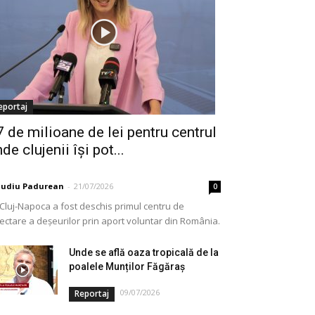
eportaj
7 de milioane de lei pentru centrul
de clujenii își pot...
audiu Padurean
-
21/07/2026
0
 Cluj-Napoca a fost deschis primul centru de
lectare a deșeurilor prin aport voluntar din România.
e vorba de o investiție cofinanțată de Uniunea...
Unde se află oaza tropicală de la
poalele Munților Făgăraș
09/07/2026
Reportaj