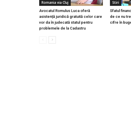
Romania via Cluj
Stiri
Avocatul Romulus Luca oferă
Sfatul finan
asistență juridică gratuită celor care
de ce nu tre
vor da în judecată statul pentru
cifre în buge
problemele de la Cadastru