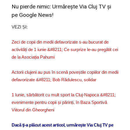
Nu pierde nimic: Urmărește
Via Cluj TV
și
pe
Google News!
VEZI ȘI:
Zeci de copii din medii defavorizate s-au bucurat de
activități de 1 iunie &#8211; Ce surprize le-au pregătit cei
de la Asociația Pahumi
Actorii clujeni au pus în scenă poveștile copiilor din medii
defavorizate &#8211; Bob Rădulescu, solidar
1 Iunie, sărbătorit cu mult sport la Cluj-Napoca &#8211;
evenimente pentru copii și părinți, în Baza Sportivă
Viitorul din Gheorgheni
Dacă ţi-a plăcut acest articol, urmăreşte Via Cluj TV pe