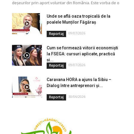
deșeurilor prin aport voluntar din România. Este vorba de o
investiție cofinanțată de Uniunea...
Unde se află oaza tropicală de la
poalele Munților Făgăraș
09/07/2026
Reportaj
Cum se formează viitorii economiști
la FSEGA: cursuri aplicate, practică
și...
09/07/2026
Reportaj
Caravana HORA a ajuns la Sibiu –
Dialog între antreprenori și...
30/06/2026
Reportaj