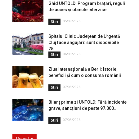
Ghid UNTOLD: Program brățări, reguli
de acces și obiecte interzise
05/08/2026
Stiri
Spitalul Clinic Județean de Urgență
Cluj face angajări: sunt disponibile
75...
06/08/2026
Stiri
Ziua Internațională a Berii: Istorie,
beneficii și cum o consumă românii
07/08/2026
Stiri
Bilanț prima zi UNTOLD: Fără incidente
grave, sancțiuni de peste 97.000...
07/08/2026
Stiri
Reportaj