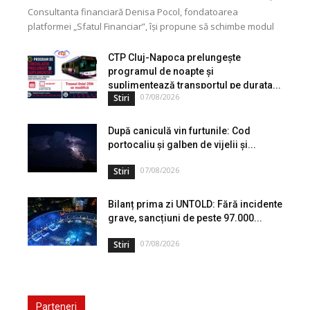
Consultanta financiară Denisa Pocol, fondatoarea
platformei „Sfatul Financiar”, își propune să schimbe modul
în care populația își gestionează veniturile. Cu o experiență
de peste...
CTP Cluj-Napoca prelungește
programul de noapte și
suplimentează transportul pe durata...
07/08/2026
Stiri
După caniculă vin furtunile: Cod
portocaliu și galben de vijelii și...
07/08/2026
Stiri
Bilanț prima zi UNTOLD: Fără incidente
grave, sancțiuni de peste 97.000...
07/08/2026
Stiri
Parteneri