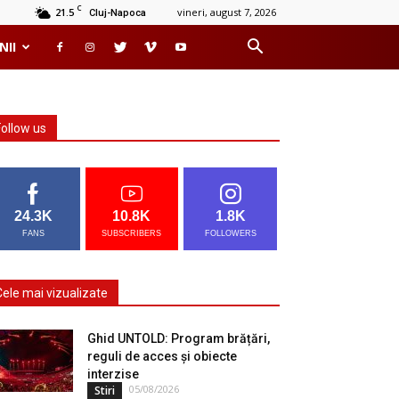
C
21.5
vineri, august 7, 2026
Cluj-Napoca
NII
Follow us
24.3K
10.8K
1.8K
FANS
SUBSCRIBERS
FOLLOWERS
Cele mai vizualizate
Ghid UNTOLD: Program brățări,
reguli de acces și obiecte
interzise
05/08/2026
Stiri