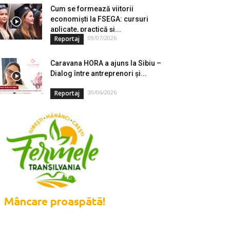
Cum se formează viitorii
economiști la FSEGA: cursuri
aplicate, practică și...
09/07/2026
Reportaj
Caravana HORA a ajuns la Sibiu –
Dialog între antreprenori și...
30/06/2026
Reportaj