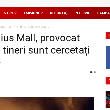
STIRI
EMISIUNI
REPORTAJ
INTERVIU
CAMPA
nționat – Trei tineri sunt cercetați...
lius Mall, provocat
 tineri sunt cercetați
e
0