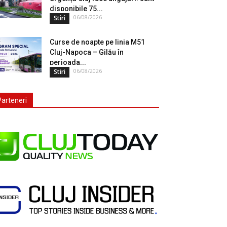
disponibile 75...
06/08/2026
Stiri
Curse de noapte pe linia M51
Cluj-Napoca – Gilău în
perioada...
06/08/2026
Stiri
Parteneri