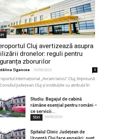
iri
eroportul Cluj avertizează asupra
ilizării dronelor: reguli pentru
iguranța zborurilor
dălina Țigancea
-
06/08/2026
0
roportul Internațional „Avram Iancu” Cluj, împreună
Consiliul Județean Cluj și instituțiile cu atribuții în
meniu, a lansat o campanie de informare privind
lizarea...
Studiu: Bagajul de cabină
rămâne esențial pentru români –
ce servicii...
06/08/2026
Stiri
Spitalul Clinic Județean de
Urgență Cluj face angajări: sunt