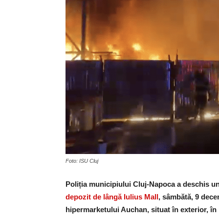
Foto: ISU Cluj
Poliția municipiului Cluj-Napoca a deschis u
depozit de lângă Iulius Mall
, sâmbătă, 9 decem
hipermarketului Auchan, situat în exterior, în