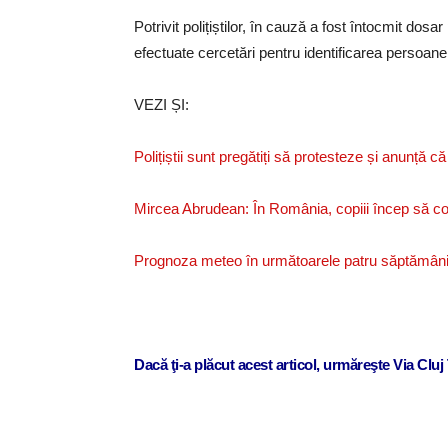
Potrivit polițiștilor, în cauză a fost întocmit dosa
efectuate cercetări pentru identificarea persoane
VEZI ȘI:
Polițiștii sunt pregătiți să protesteze și anunță c
Mircea Abrudean: În România, copiii încep să co
Prognoza meteo în următoarele patru săptămâni
Dacă ţi-a plăcut acest articol, urmăreşte Via Clu