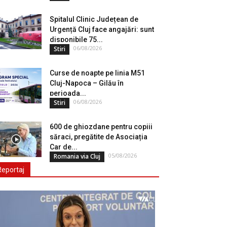
Spitalul Clinic Județean de
Urgență Cluj face angajări: sunt
disponibile 75...
06/08/2026
Stiri
Curse de noapte pe linia M51
Cluj-Napoca – Gilău în
perioada...
06/08/2026
Stiri
600 de ghiozdane pentru copiii
săraci, pregătite de Asociația
Car de...
05/08/2026
Romania via Cluj
Reportaj