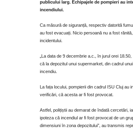
publicului larg. Echipajele de pompieri au inte
incendiului.
Ca măsură de siguranță, respectiv datorită fumulu
au fost evacuați. Nicio persoană nu a fost rănită,
incidentului.
„La data de 9 decembrie a.c., în jurul orei 18.50,
că la depozitul unui supermarket, din cadrul unui
incendiu.
La fața locului, pompierii din cadrul ISU Cluj au in
verificări, că acesta ar fi fost provocat.
Astfel, polițiștii au demarat de îndată cercetări,
ipoteza că incendiul ar fi fost provocat de un grup
dimensiuni în zona depozitului”, au transmis repre