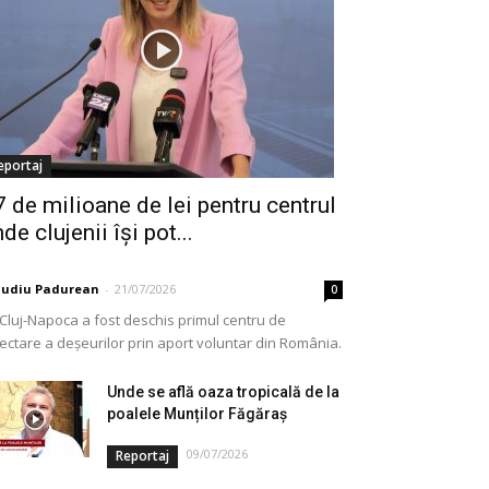
eportaj
7 de milioane de lei pentru centrul
de clujenii își pot...
audiu Padurean
-
21/07/2026
0
 Cluj-Napoca a fost deschis primul centru de
lectare a deșeurilor prin aport voluntar din România.
e vorba de o investiție cofinanțată de Uniunea...
Unde se află oaza tropicală de la
poalele Munților Făgăraș
09/07/2026
Reportaj