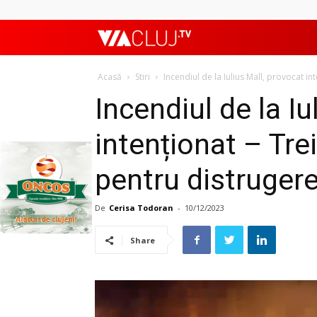
ViaClujTV
Acasă
Stiri
Incendiul de la Iulius Mall, provocat inte
Incendiul de la Iu
intenționat – Trei
pentru distruger
De
Cerisa Todoran
-
10/12/2023
Share