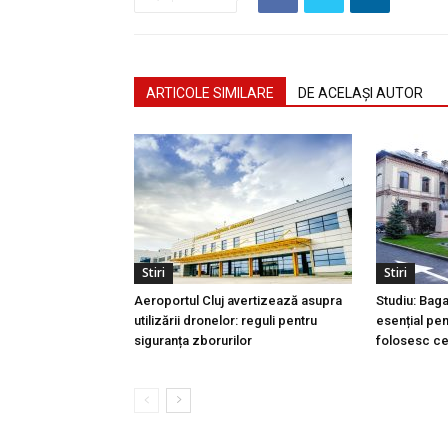
ARTICOLE SIMILARE
DE ACELAȘI AUTOR
Stiri
Stiri
Aeroportul Cluj avertizează asupra
Studiu: Bag
utilizării dronelor: reguli pentru
esențial pen
siguranța zborurilor
folosesc ce