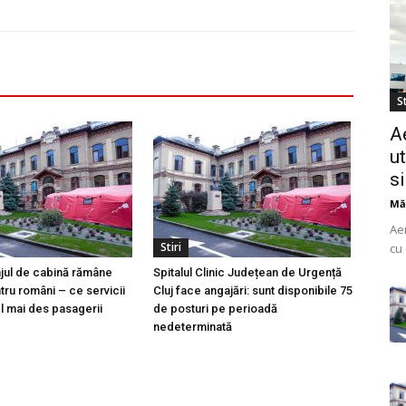
St
A
ut
s
Mă
Ae
Stiri
cu 
do
ajul de cabină rămâne
Spitalul Clinic Județean de Urgență
uti
tru români – ce servicii
Cluj face angajări: sunt disponibile 75
l mai des pasagerii
de posturi pe perioadă
nedeterminată