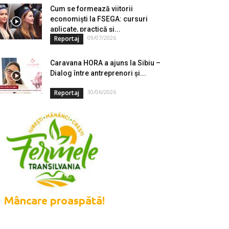
Cum se formează viitorii
economiști la FSEGA: cursuri
aplicate, practică și...
09/07/2026
Reportaj
Caravana HORA a ajuns la Sibiu –
Dialog între antreprenori și...
30/06/2026
Reportaj