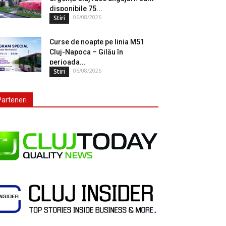
disponibile 75...
06/08/2026
Stiri
Curse de noapte pe linia M51
Cluj-Napoca – Gilău în
perioada...
06/08/2026
Stiri
Parteneri