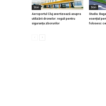
Stiri
Stiri
Aeroportul Cluj avertizează asupra
Studiu: Bag
utilizării dronelor: reguli pentru
esențial pen
siguranța zborurilor
folosesc ce