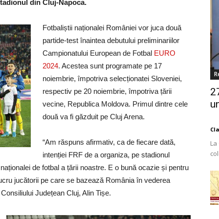
stadionul din Cluj-Napoca.
Fotbaliștii naționalei României vor juca două
partide-test înaintea debutului preliminariilor
Campionatului European de Fotbal
EURO
2024
. Acestea sunt programate pe 17
R
noiembrie, împotriva selecționatei Sloveniei,
2
respectiv pe 20 noiembrie, împotriva țării
un
vecine, Republica Moldova. Primul dintre cele
două va fi găzduit pe Cluj Arena.
Cl
“Am răspuns afirmativ, ca de fiecare dată,
La
co
intenției FRF de a organiza, pe stadionul
Est
aționalei de fotbal a țării noastre. E o bună ocazie și pentru
a lucru jucătorii pe care se bazează România în vederea
 Consiliului Județean Cluj, Alin Tișe.