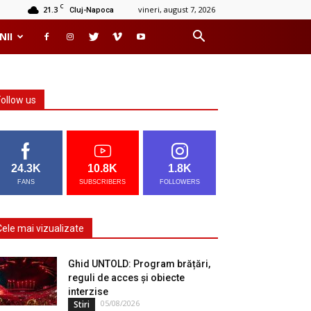
C
21.3
vineri, august 7, 2026
Cluj-Napoca
NII
Follow us
24.3K
10.8K
1.8K
FANS
SUBSCRIBERS
FOLLOWERS
Cele mai vizualizate
Ghid UNTOLD: Program brățări,
reguli de acces și obiecte
interzise
05/08/2026
Stiri