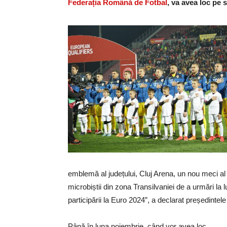
Federația Română de Fotbal
, va avea loc pe 
emblemă al județului, Cluj Arena, un nou meci al n
microbiștii din zona Transilvaniei de a urmări l
participării la Euro 2024”, a declarat președintele
Până în luna noiembrie, când vor avea loc