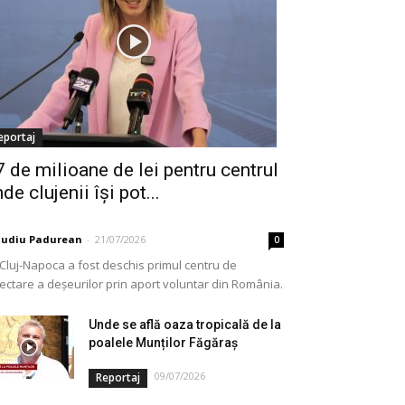
eportaj
7 de milioane de lei pentru centrul
de clujenii își pot...
audiu Padurean
-
21/07/2026
0
 Cluj-Napoca a fost deschis primul centru de
lectare a deșeurilor prin aport voluntar din România.
e vorba de o investiție cofinanțată de Uniunea...
Unde se află oaza tropicală de la
poalele Munților Făgăraș
09/07/2026
Reportaj