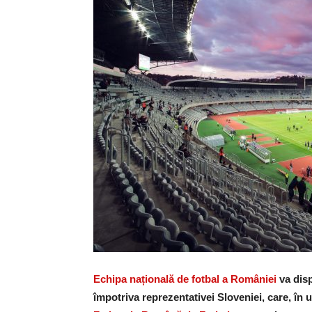
Echipa națională de fotbal a României
va disp
împotriva reprezentativei Sloveniei, care, în