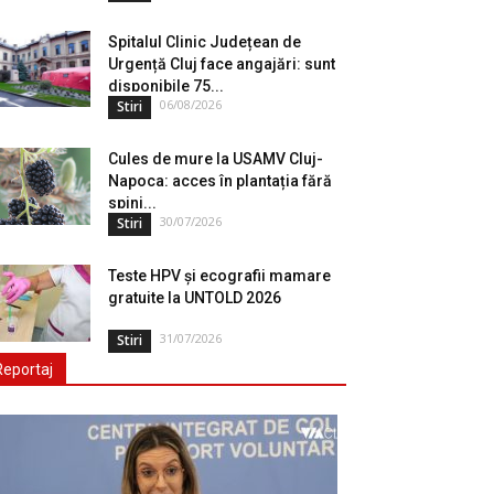
Spitalul Clinic Județean de
Urgență Cluj face angajări: sunt
disponibile 75...
06/08/2026
Stiri
Cules de mure la USAMV Cluj-
Napoca: acces în plantația fără
spini...
30/07/2026
Stiri
Teste HPV și ecografii mamare
gratuite la UNTOLD 2026
31/07/2026
Stiri
Reportaj