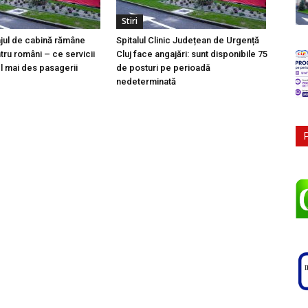
Stiri
ajul de cabină rămâne
Spitalul Clinic Județean de Urgență
tru români – ce servicii
Cluj face angajări: sunt disponibile 75
l mai des pasagerii
de posturi pe perioadă
nedeterminată