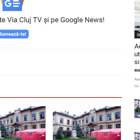
St
A
ut
s
Mă
Ae
cu 
do
uti