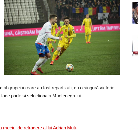
c al grupei în care au fost repartizați, cu o singură victorie
i face parte și selecționata Muntenegrului.
a meciul de retragere al lui Adrian Mutu