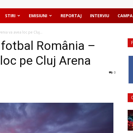
STIRI
EMISIUNI
REPORTAJ
INTERVIU
CAMPA
nia va avea loc pe Cluj...
 fotbal România –
loc pe Cluj Arena
0