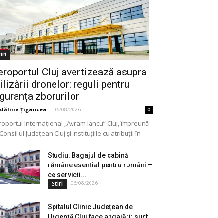
iri
eroportul Cluj avertizează asupra
ilizării dronelor: reguli pentru
iguranța zborurilor
dălina Țigancea
-
06/08/2026
0
roportul Internațional „Avram Iancu” Cluj, împreună
Consiliul Județean Cluj și instituțiile cu atribuții în
meniu, a lansat o campanie de informare privind
lizarea...
Studiu: Bagajul de cabină
rămâne esențial pentru români –
ce servicii...
06/08/2026
Stiri
Spitalul Clinic Județean de
Urgență Cluj face angajări: sunt