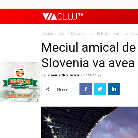
ViaClujTV
Acasă
Stiri
Meciul amical de fotbal România – Slove
Meciul amical de
Slovenia va avea 
De
Flavius Niculescu
-
11/08/2022
Share