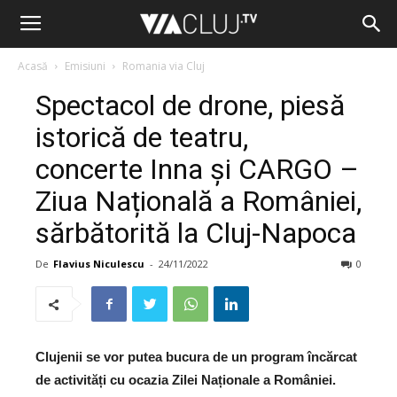
Acasă
Emisiuni
Romania via Cluj
Spectacol de drone, piesă
istorică de teatru,
concerte Inna și CARGO –
Ziua Națională a României,
sărbătorită la Cluj-Napoca
De
Flavius Niculescu
-
24/11/2022
0
Clujenii se vor putea bucura de un program încărcat
de activități cu ocazia Zilei Naționale a României.