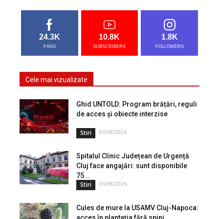
24.3K
10.8K
1.8K
FANS
SUBSCRIBERS
FOLLOWERS
Cele mai vizualizate
Ghid UNTOLD: Program brățări, reguli
de acces și obiecte interzise
05/08/2026
Stiri
Spitalul Clinic Județean de Urgență
Cluj face angajări: sunt disponibile
75...
06/08/2026
Stiri
Cules de mure la USAMV Cluj-Napoca:
acces în plantația fără spini...