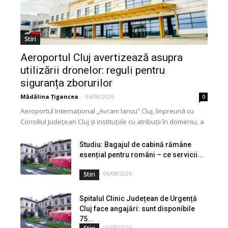
Stiri
Aeroportul Cluj avertizează asupra
utilizării dronelor: reguli pentru
siguranța zborurilor
Mădălina Țigancea
-
06/08/2026
0
Aeroportul Internațional „Avram Iancu” Cluj, împreună cu
Consiliul Județean Cluj și instituțiile cu atribuții în domeniu, a
lansat o campanie de informare privind utilizarea...
Studiu: Bagajul de cabină rămâne
esențial pentru români – ce servicii...
06/08/2026
Stiri
Spitalul Clinic Județean de Urgență
Cluj face angajări: sunt disponibile
75...
06/08/2026