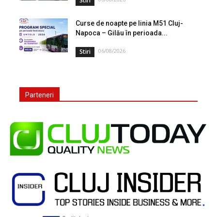
Stiri
Curse de noapte pe linia M51 Cluj-
Napoca – Gilău în perioada...
06/08/2026
Stiri
Parteneri