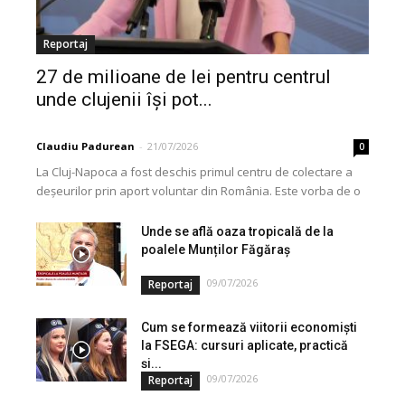
Reportaj
27 de milioane de lei pentru centrul
unde clujenii își pot...
Claudiu Padurean
-
21/07/2026
0
La Cluj-Napoca a fost deschis primul centru de colectare a
deșeurilor prin aport voluntar din România. Este vorba de o
investiție cofinanțată de Uniunea...
Unde se află oaza tropicală de la
poalele Munților Făgăraș
09/07/2026
Reportaj
Cum se formează viitorii economiști
la FSEGA: cursuri aplicate, practică
și...
09/07/2026
Reportaj