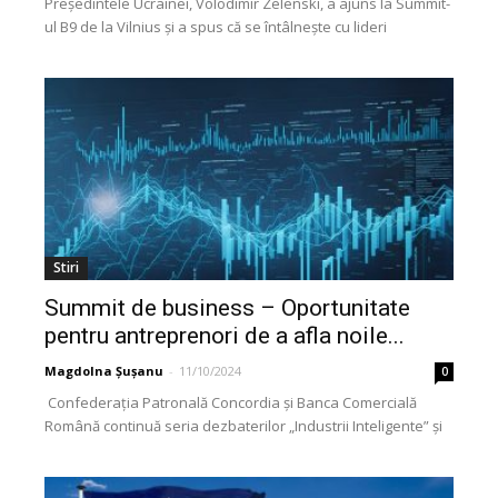
Președintele Ucrainei, Volodimir Zelenski, a ajuns la Summit-
ul B9 de la Vilnius și a spus că se întâlnește cu lideri
importanți, inclusiv cu noul președinte...
Stiri
Summit de business – Oportunitate
pentru antreprenori de a afla noile...
Magdolna Șușanu
-
11/10/2024
0
Confederația Patronală Concordia și Banca Comercială
Română continuă seria dezbaterilor „Industrii Inteligente” și
organizează un nou eveniment cu public la Cluj, pe 15
octombrie,...