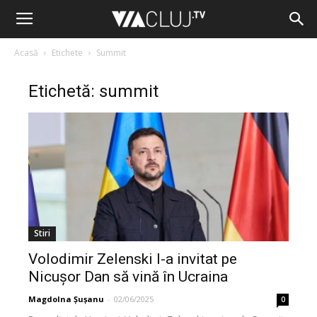
Acasă
Etichete
Summit
Etichetă: summit
Stiri
Volodimir Zelenski l-a invitat pe
Nicușor Dan să vină în Ucraina
Magdolna Șușanu
-
02/06/2025
0