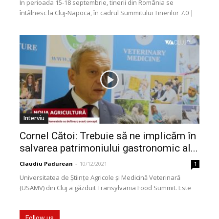
În perioada 15-18 septembrie, tinerii din România se
întâlnesc la Cluj-Napoca, în cadrul Summitului Tinerilor 7.0 |
Rădăcini. Evenimentul definitoriu pentru mișcarea de
tineret...
Interviu
Cornel Cătoi: Trebuie să ne implicăm în
salvarea patrimoniului gastronomic al...
Claudiu Padurean
-
10/12/2021
1
Universitatea de Științe Agricole și Medicină Veterinară
(USAMV) din Cluj a găzduit Transylvania Food Summit. Este
vorba de un forum de dialog între mediul...
Follow us