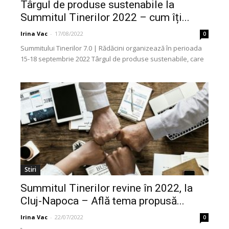
Târgul de produse sustenabile la
Summitul Tinerilor 2022 – cum îți...
Irina Vac
-
17/08/2022
0
Summitului Tinerilor 7.0 | Rădăcini organizează în perioada
15-18 septembrie 2022 Târgul de produse sustenabile, care
va avea loc la Casa de Cultură a...
Stiri
Summitul Tinerilor revine în 2022, la
Cluj-Napoca – Află tema propusă...
Irina Vac
-
22/07/2022
0