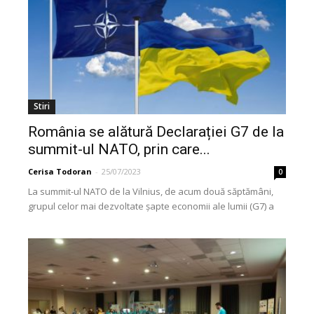
Stiri
România se alătură Declarației G7 de la
summit-ul NATO, prin care...
Cerisa Todoran
-
25/07/2023
0
La summit-ul NATO de la Vilnius, de acum două săptămâni,
grupul celor mai dezvoltate șapte economii ale lumii (G7) a
semnat o declarație prin...