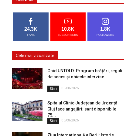
24.3K
10.8K
1.8K
FANS
SUBSCRIBERS
FOLLOWERS
Cele mai vizualizate
Ghid UNTOLD: Program brățări, reguli
de acces și obiecte interzise
05/08/2026
Stiri
Spitalul Clinic Județean de Urgență
Cluj face angajări: sunt disponibile
75...
06/08/2026
Stiri
Ziua Internațională a Berii: Istorie,