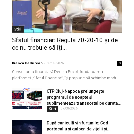
Stiri
Sfatul financiar: Regula 70-20-10 și de
ce nu trebuie să îți...
Bianca Padurean
-
07/08/2026
0
Consultanta financiară Denisa Pocol, fondatoarea
platformei „Sfatul Financiar”, își propune să schimbe modul
în care populația își gestionează veniturile. Cu o experiență
de peste...
CTP Cluj-Napoca prelungește
programul de noapte și
suplimentează transportul pe durata...
07/08/2026
Stiri
După caniculă vin furtunile: Cod
portocaliu și galben de vijelii și...