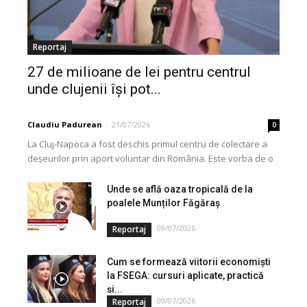
Reportaj
27 de milioane de lei pentru centrul
unde clujenii își pot...
Claudiu Padurean
-
21/07/2026
0
La Cluj-Napoca a fost deschis primul centru de colectare a
deșeurilor prin aport voluntar din România. Este vorba de o
investiție cofinanțată de Uniunea...
Unde se află oaza tropicală de la
poalele Munților Făgăraș
09/07/2026
Reportaj
Cum se formează viitorii economiști
la FSEGA: cursuri aplicate, practică
și...
09/07/2026
Reportaj