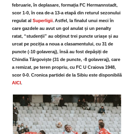
februarie, în deplasare, formația FC Hermannstadt,
scor 1-0, în cea de-a 13-a etapă din returul sezonului
regulat al
Superligii
. Astfel, la finalul unui meci în
care gazdele au avut un gol anulat și un penalty
ratat, “studenții” au obținut trei puncte uriașe și au
urcat pe poziția a noua a clasamentului, cu 31 de
puncte (-10 golaveraj), însă au fost depășiți de
Chindia Târgoviște (31 de puncte, -8 golaveraj), care
a remizat, pe teren propriu, cu FC U Craiova 1948,
scor 0-0. Cronica partidei de la Sibiu este disponibilă
AICI
.