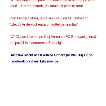
nouă – Hermannstadt, gol anulat și penalty ratat
Ioan Ovidiu Sabău, după succesul cu FC Botoșani:
“Efectiv te deblochează un astfel de rezultat”
“U” Cluj se impune pe Cluj Arena cu FC Botoșani și urcă
trei poziții în clasamentul Superligii
Dacă ţi-a plăcut acest articol, urmăreşte Via Cluj TV pe
Facebook printr-un Like mai jos: