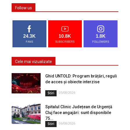
Follow us
24.3K
10.8K
1.8K
FANS
SUBSCRIBERS
FOLLOWERS
Cele mai vizualizate
Ghid UNTOLD: Program brățări, reguli
de acces și obiecte interzise
05/08/2026
Stiri
Spitalul Clinic Județean de Urgență
Cluj face angajări: sunt disponibile
75...
06/08/2026
Stiri