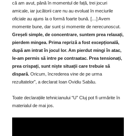
că am avut, până în momentul de față, trei jocuri
amicale, iar jucătorii care nu au evoluat în meciurile
oficiale au ajuns la o formă foarte bună. […] Avem
momente bune, dar sunt și momente de nerecunoscut.
Greșeli simple, de concentrare, suntem prea relaxați,
pierdem mingea. Prima repriză a fost excepțională,
după am intrat în jocul lor. Am pierdut mingi în atac,
le-am permis să intre pe contraatac. Prea tensionați,
prea crispați, sunt niște situații care trebuie să
dispară.
Oricum, încrederea vine de pe urma
rezultatelor”, a declarat Ioan Ovidiu Sabău.
Toate declarațiile tehnicianului “U” Cluj pot fi urmărite în
materialul de mai jos.