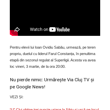
Pentru elevii lui Ioan Ovidiu Sabău, urmează, pe teren
propriu, duelul cu liderul Farul Constanța, în penultima
etapă din sezonul regulat al Superligii. Acesta va avea
loc vineri, 3 martie, de la ora 20:00.
Nu pierde nimic: Urmărește
Via Cluj TV
și
pe
Google News!
VEZI ȘI:
“U” Cluj obține trei puncte uriașe la Sibiu și urcă pe locul