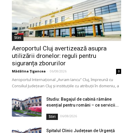
Stiri
Aeroportul Cluj avertizează asupra
utilizării dronelor: reguli pentru
siguranța zborurilor
Mădălina Țigancea
-
06/08/2026
0
Aeroportul Internațional „Avram Iancu” Cluj, împreună cu
Consiliul Județean Cluj și instituțiile cu atribuții în domeniu, a
lansat o campanie de informare privind utilizarea...
Studiu: Bagajul de cabină rămâne
esențial pentru români – ce servicii...
06/08/2026
Stiri
Spitalul Clinic Județean de Urgență