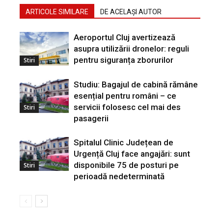
ARTICOLE SIMILARE
DE ACELAȘI AUTOR
Aeroportul Cluj avertizează
asupra utilizării dronelor: reguli
pentru siguranța zborurilor
Stiri
Studiu: Bagajul de cabină rămâne
esențial pentru români – ce
servicii folosesc cel mai des
Stiri
pasagerii
Spitalul Clinic Județean de
Urgență Cluj face angajări: sunt
disponibile 75 de posturi pe
Stiri
perioadă nedeterminată