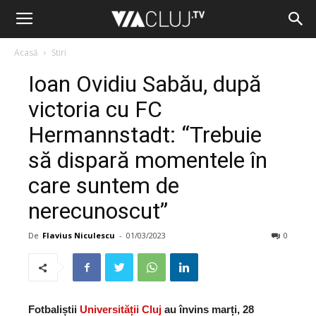
Acasă
Stiri
Ioan Ovidiu Sabău, după
victoria cu FC
Hermannstadt: “Trebuie
să dispară momentele în
care suntem de
nerecunoscut”
De
Flavius Niculescu
-
01/03/2023
0
Fotbaliștii
Universității Cluj
au învins marți, 28