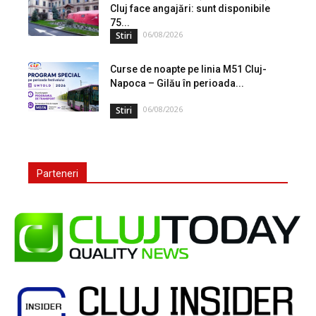
Cluj face angajări: sunt disponibile
75...
06/08/2026
Stiri
Curse de noapte pe linia M51 Cluj-
Napoca – Gilău în perioada...
06/08/2026
Stiri
Parteneri