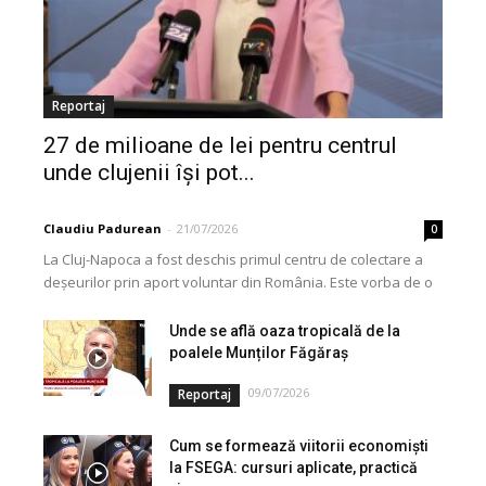
Reportaj
27 de milioane de lei pentru centrul
unde clujenii își pot...
Claudiu Padurean
-
21/07/2026
0
La Cluj-Napoca a fost deschis primul centru de colectare a
deșeurilor prin aport voluntar din România. Este vorba de o
investiție cofinanțată de Uniunea...
Unde se află oaza tropicală de la
poalele Munților Făgăraș
09/07/2026
Reportaj
Cum se formează viitorii economiști
la FSEGA: cursuri aplicate, practică