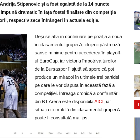
Andrija Stipanovic și a fost egalată de la 14 puncte
impună dramatic în fața fostei finaliste din competiția
rii, respectiv zece înfrângeri în actuala ediție.
Deși se află în continuare pe poziția a noua
în clasamentul grupei A, clujenii păstrează
șanse minime pentru accederea în playoff-
ul EuroCup, iar victoria împotriva turcilor
de la Bursaspor îi ajută să spere că pot
produce un miracol în ultimele trei partidei
pe care le vor disputa în această fază a
competiției. Întreaga cronică a confruntării
din BT Arena este disponibilă
AICI
, iar
situația completă din clasamentul grupei A
poate fi consultată mai jos.