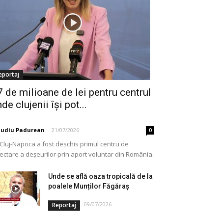
eportaj
7 de milioane de lei pentru centrul
de clujenii își pot...
audiu Padurean
-
21/07/2026
0
 Cluj-Napoca a fost deschis primul centru de
lectare a deșeurilor prin aport voluntar din România.
e vorba de o investiție cofinanțată de Uniunea...
Unde se află oaza tropicală de la
poalele Munților Făgăraș
09/07/2026
Reportaj