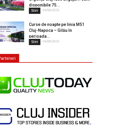
disponibile 75...
06/08/2026
Stiri
Curse de noapte pe linia M51
Cluj-Napoca – Gilău în
perioada...
06/08/2026
Stiri
Parteneri