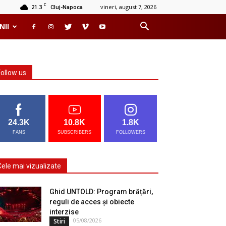
C
21.3
vineri, august 7, 2026
Cluj-Napoca
NII
Follow us
24.3K
10.8K
1.8K
FANS
SUBSCRIBERS
FOLLOWERS
Cele mai vizualizate
Ghid UNTOLD: Program brățări,
reguli de acces și obiecte
interzise
05/08/2026
Stiri