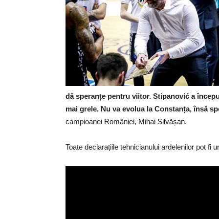
dă speranțe pentru viitor. Stipanović a început
mai grele. Nu va evolua la Constanța, însă sp
campioanei României, Mihai Silvășan.
Toate declarațiile tehnicianului ardelenilor pot fi 