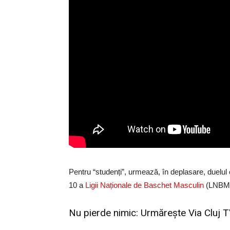
Pentru “studenți”, urmează, în deplasare, duelu
10 a
Ligii Naționale de Baschet Masculin
(LNBM).
Nu pierde nimic: Urmărește
Via Cluj 