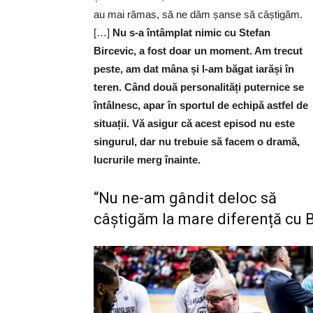
au mai rămas, să ne dăm șanse să câștigăm.
[…]
Nu s-a întâmplat nimic cu Stefan
Bircevic, a fost doar un moment. Am trecut
peste, am dat mâna și l-am băgat iarăși în
teren. Când două personalități puternice se
întâlnesc, apar în sportul de echipă astfel de
situații. Vă asigur că acest episod nu este
singurul, dar nu trebuie să facem o dramă,
lucrurile merg înainte.
“Nu ne-am gândit deloc să
câștigăm la mare diferență cu 