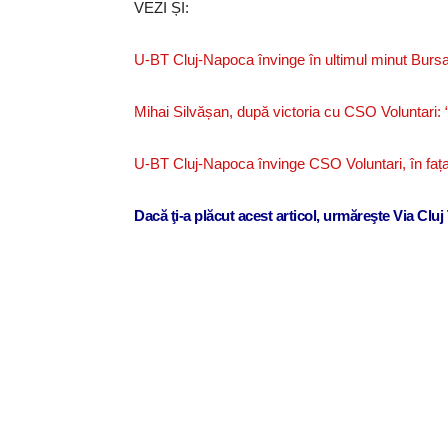
VEZI ȘI:
U-BT Cluj-Napoca învinge în ultimul minut Bursas
Mihai Silvășan, după victoria cu CSO Voluntari: 
U-BT Cluj-Napoca învinge CSO Voluntari, în fața 
Dacă ţi-a plăcut acest articol, urmăreşte Via Clu