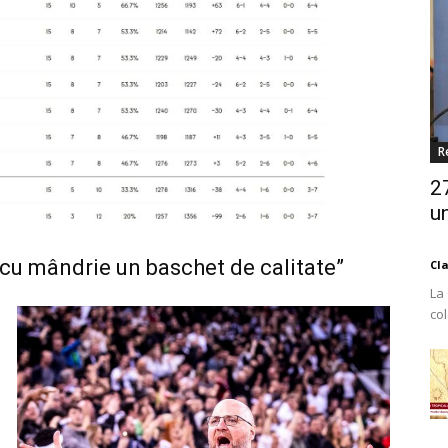
R
2
un
cu mândrie un baschet de calitate”
Cl
La
co
Est