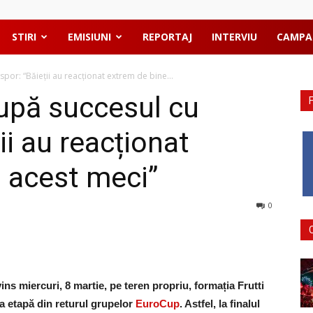
STIRI
EMISIUNI
REPORTAJ
INTERVIU
CAMPA
por: “Băieții au reacționat extrem de bine...
după succesul cu
ii au reacționat
n acest meci”
0
ins miercuri, 8 martie, pe teren propriu, formația Frutti
a etapă din returul grupelor
EuroCup
. Astfel, la finalul