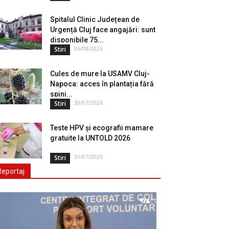
Spitalul Clinic Județean de
Urgență Cluj face angajări: sunt
disponibile 75...
06/08/2026
Stiri
Cules de mure la USAMV Cluj-
Napoca: acces în plantația fără
spini...
30/07/2026
Stiri
Teste HPV și ecografii mamare
gratuite la UNTOLD 2026
31/07/2026
Stiri
Reportaj