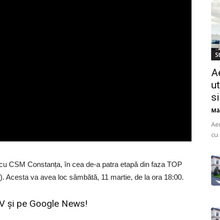
St
A
ut
s
Mă
Ae
cu 
do
uti
l cu CSM Constanța, în cea de-a patra etapă din faza TOP
 Acesta va avea loc sâmbătă, 11 martie, de la ora 18:00.
TV
și pe
Google News!