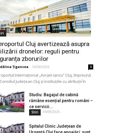
iri
eroportul Cluj avertizează asupra
ilizării dronelor: reguli pentru
iguranța zborurilor
dălina Țigancea
-
06/08/2026
0
roportul Internațional „Avram Iancu” Cluj, împreună
Consiliul Județean Cluj și instituțiile cu atribuții în
meniu, a lansat o campanie de informare privind
lizarea...
Studiu: Bagajul de cabină
rămâne esențial pentru români –
ce servicii...
06/08/2026
Stiri
Spitalul Clinic Județean de
Urgență Cluj face angajări: sunt