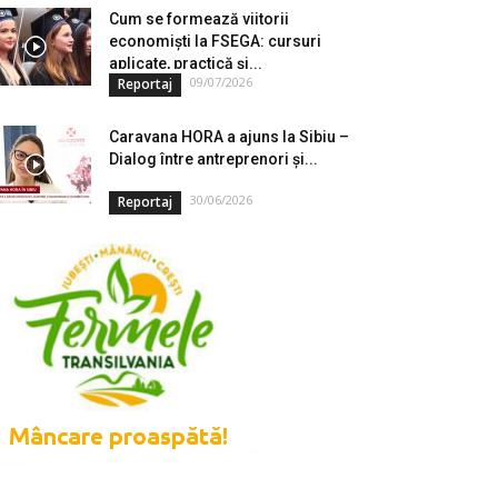
Cum se formează viitorii
economiști la FSEGA: cursuri
aplicate, practică și...
09/07/2026
Reportaj
Caravana HORA a ajuns la Sibiu –
Dialog între antreprenori și...
30/06/2026
Reportaj