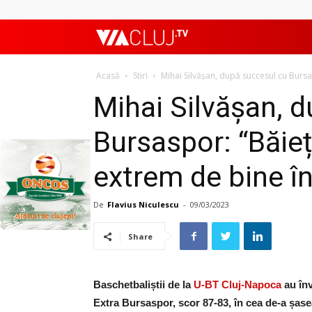
ViaClujTV
Acasă
Stiri
Mihai Silvășan, după succesul cu Bursas
Mihai Silvășan, 
Bursaspor: “Băieț
extrem de bine î
De
Flavius Niculescu
-
09/03/2023
Share
Baschetbaliștii de la
U-BT Cluj-Napoca
au înv
Extra Bursaspor, scor 87-83, în cea de-a șase