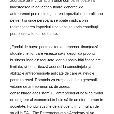
acordate de NN, iar acum orice companie poate să
investească în educația viitoarei generații de
antreprenori prin redirecționarea impozitului pe profit sau
pe venit și orice persoană se poate implica prin
redirecționarea impozitului pe venit sau prin contribuții
personale la fondul de burse.
„Fondul de burse pentru viitori antreprenori finanțează
studiile tinerilor care visează să-și deschidă propriul
business încă din facultate, dar au posibilități financiare
limitate, și le facilitează accesul la cunoștințele și
abilitățile antreprenoriale aplicate de care au nevoie
pentru a reuși. România va crește odată cu generațiile
viitoare de antreprenori și, de aceea,
consolidarea ecosistemului antreprenorial local ca motor
de creștere al economiei trebuie să fie un efort comun în
societate. Fondul susține deja studenți în primul an de
studii la EA – The Entrepreneurship Academy și va