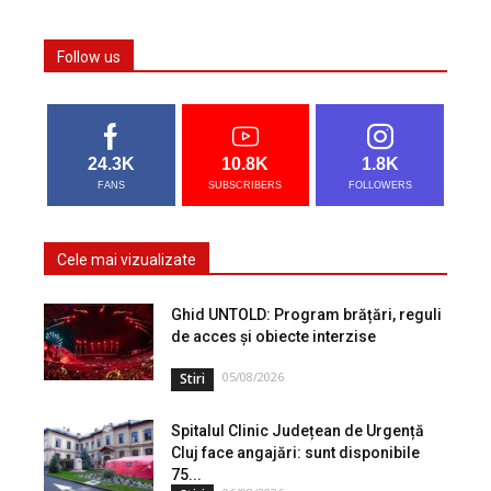
Follow us
24.3K
10.8K
1.8K
FANS
SUBSCRIBERS
FOLLOWERS
Cele mai vizualizate
Ghid UNTOLD: Program brățări, reguli
de acces și obiecte interzise
05/08/2026
Stiri
Spitalul Clinic Județean de Urgență
Cluj face angajări: sunt disponibile
75...