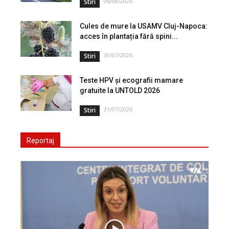
06/08/2026
Stiri
Cules de mure la USAMV Cluj-Napoca:
acces în plantația fără spini...
30/07/2026
Stiri
Teste HPV și ecografii mamare
gratuite la UNTOLD 2026
31/07/2026
Stiri
Reportaj