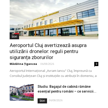
Stiri
Aeroportul Cluj avertizează asupra
utilizării dronelor: reguli pentru
siguranța zborurilor
Mădălina Țigancea
-
06/08/2026
0
Aeroportul Internațional „Avram Iancu” Cluj, împreună cu
Consiliul Județean Cluj și instituțiile cu atribuții în domeniu, a
lansat o campanie de informare privind utilizarea...
Studiu: Bagajul de cabină rămâne
esențial pentru români – ce servicii...
06/08/2026
Stiri