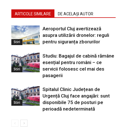
ARTICOLE SIMILARE
DE ACELAȘI AUTOR
Aeroportul Cluj avertizează
asupra utilizării dronelor: reguli
pentru siguranța zborurilor
Stiri
Studiu: Bagajul de cabină rămâne
esențial pentru români – ce
servicii folosesc cel mai des
Stiri
pasagerii
Spitalul Clinic Județean de
Urgență Cluj face angajări: sunt
disponibile 75 de posturi pe
Stiri
perioadă nedeterminată