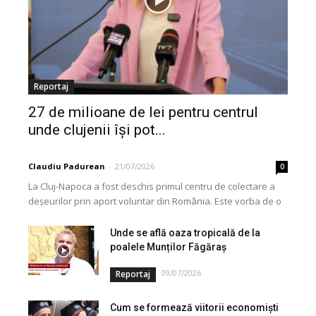
Reportaj
27 de milioane de lei pentru centrul
unde clujenii își pot...
Claudiu Padurean
-
21/07/2026
0
La Cluj-Napoca a fost deschis primul centru de colectare a
deșeurilor prin aport voluntar din România. Este vorba de o
investiție cofinanțată de Uniunea...
Unde se află oaza tropicală de la
poalele Munților Făgăraș
09/07/2026
Reportaj
Cum se formează viitorii economiști