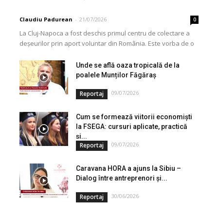
Claudiu Padurean
-
21/07/2026
0
La Cluj-Napoca a fost deschis primul centru de colectare a
deșeurilor prin aport voluntar din România. Este vorba de o
investiție cofinanțată de Uniunea...
Unde se află oaza tropicală de la
poalele Munților Făgăraș
09/07/2026
Reportaj
Cum se formează viitorii economiști
la FSEGA: cursuri aplicate, practică
și...
09/07/2026
Reportaj
Caravana HORA a ajuns la Sibiu –
Dialog între antreprenori și...
30/06/2026
Reportaj