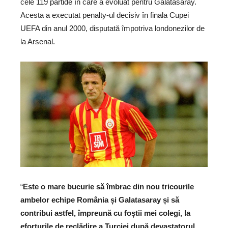
cele 119 partide în care a evoluat pentru Galatasaray.
Acesta a executat penalty-ul decisiv în finala Cupei
UEFA din anul 2000, disputată împotriva londonezilor de
la Arsenal.
“
Este o mare bucurie să îmbrac din nou tricourile
ambelor echipe România și Galatasaray și să
contribui astfel, împreună cu foștii mei colegi, la
eforturile de reclădire a Turciei după devastatorul