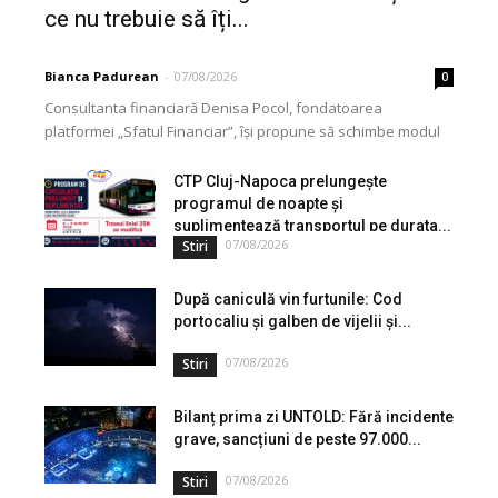
ce nu trebuie să îți...
Bianca Padurean
-
07/08/2026
0
Consultanta financiară Denisa Pocol, fondatoarea
platformei „Sfatul Financiar”, își propune să schimbe modul
în care populația își gestionează veniturile. Cu o experiență
de peste...
CTP Cluj-Napoca prelungește
programul de noapte și
suplimentează transportul pe durata...
07/08/2026
Stiri
După caniculă vin furtunile: Cod
portocaliu și galben de vijelii și...
07/08/2026
Stiri
Bilanț prima zi UNTOLD: Fără incidente
grave, sancțiuni de peste 97.000...
07/08/2026
Stiri