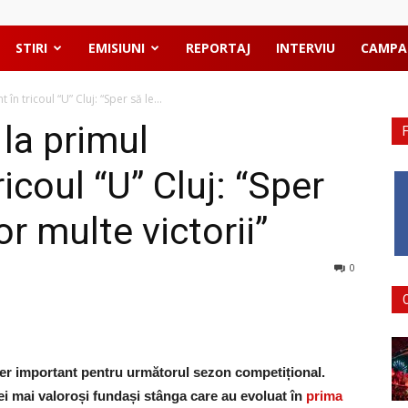
STIRI
EMISIUNI
REPORTAJ
INTERVIU
CAMPA
n tricoul “U” Cluj: “Sper să le...
la primul
icoul “U” Cluj: “Sper
or multe victorii”
0
fer important pentru următorul sezon competițional.
ei mai valoroși fundași stânga care au evoluat în
prima