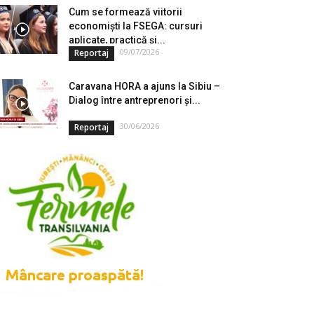
Cum se formează viitorii
economiști la FSEGA: cursuri
aplicate, practică și...
09/07/2026
Reportaj
Caravana HORA a ajuns la Sibiu –
Dialog între antreprenori și...
30/06/2026
Reportaj