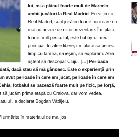
lui, mi-a plăcut foarte mult de Marcelo,
ambii jucători la Real Madrid.
Eu și țin cu
Real Madrid, sunt jucători foarte buni care nu
mai au nevoie de nicio prezentare. Îmi place
foarte mult pescuitul, este hobby-ul meu
principal. În zilele libere, îmi place să petrec
timp cu familia, să ieșim, să explorăm. Abia
aștept să descopăr Clujul. […]
Perioada
udată, dacă stau să mă gândesc. Este o experiență prin
am avut perioade în care am jucat, perioade în care am
ehia, fotbalul se bazează foarte mult pe fizic, pe forță,
ant să jucăm prima etapă cu Craiova, dar vom vedea.
natului”, a declarat Bogdan Vătăjelu.
 fi urmărite în materialul de mai jos.