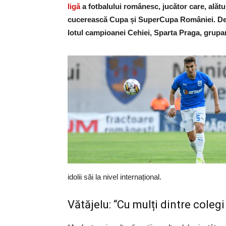
ligă
a fotbalului românesc, jucător care, alătu
cucerească Cupa și SuperCupa României. De 
lotul campioanei Cehiei, Sparta Praga, grupar
idolii săi la nivel internațional.
Vătăjelu: “Cu mulți dintre coleg