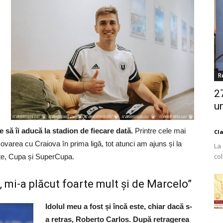
R
2
un
e să îi aducă la stadion de fiecare dată.
Printre cele mai
Cl
area cu Craiova în prima ligă, tot atunci am ajuns și la
La
co
ate, Cupa și SuperCupa.
Est
, mi-a plăcut foarte mult și de Marcelo”
Idolul meu a fost și încă este, chiar dacă s-
a retras, Roberto Carlos. După retragerea