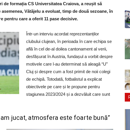
ri de formația CS Universitatea Craiova, a reușit să
asemenea, Vătăjelu a evoluat, timp de două sezoane, în
e pentru care a oferit 11 pase decisive.
Într-un interviu acordat reprezentanților
clubului clujean, în perioada în care echipa se
află în cel de-al doilea cantonament al verii,
desfășurat în Austria, fundașul a vorbit despre
motivele care l-au determinat să aleagă “U”
Cluj și despre cum a fost primit de noii colegi
de echipă. Totodată, fotbalistul a explicat
obiectivele pe care și le propune pentru
stagiunea 2023/2024 și a dezvăluit care sunt
i am jucat, atmosfera este foarte bună”