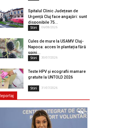
Spitalul Clinic Județean de
Urgență Cluj face angajări: sunt
disponibile 75...
06/08/2026
Stiri
Cules de mure la USAMV Cluj-
Napoca: acces în plantația fără
spini...
30/07/2026
Stiri
Teste HPV și ecografii mamare
gratuite la UNTOLD 2026
31/07/2026
Stiri
Reportaj