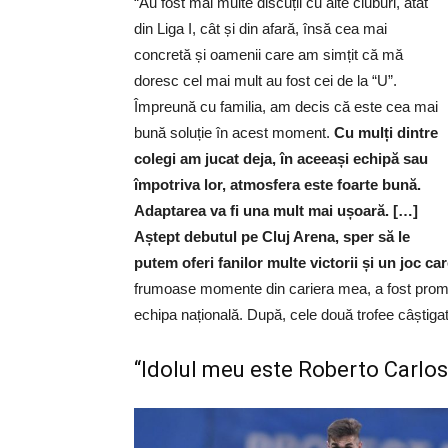
“Au fost mai multe discuții cu alte cluburi, atât
din Liga I, cât și din afară, însă cea mai
concretă și oamenii care am simțit că mă
doresc cel mai mult au fost cei de la “U”.
Împreună cu familia, am decis că este cea mai
bună soluție în acest moment.
Cu mulți dintre
colegi am jucat deja, în aceeași echipă sau
împotriva lor, atmosfera este foarte bună.
Adaptarea va fi una mult mai ușoară. […]
Aștept debutul pe Cluj Arena, sper să le
putem oferi fanilor multe victorii și un joc car
frumoase momente din cariera mea, a fost promov
echipa națională. După, cele două trofee câștig
“Idolul meu este Roberto Carlos