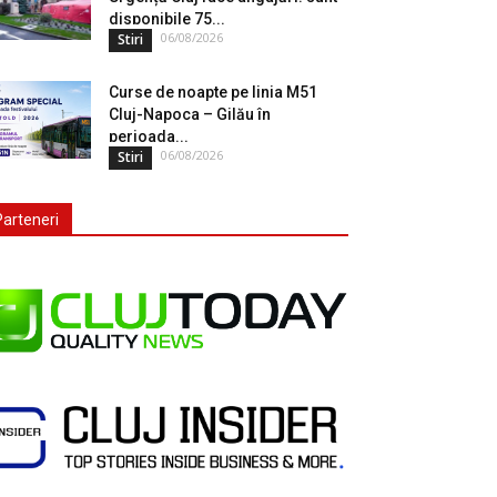
disponibile 75...
06/08/2026
Stiri
Curse de noapte pe linia M51
Cluj-Napoca – Gilău în
perioada...
06/08/2026
Stiri
Parteneri