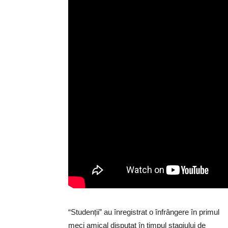
“Studenții” au înregistrat o înfrângere în primul
meci amical disputat în timpul stagiului de