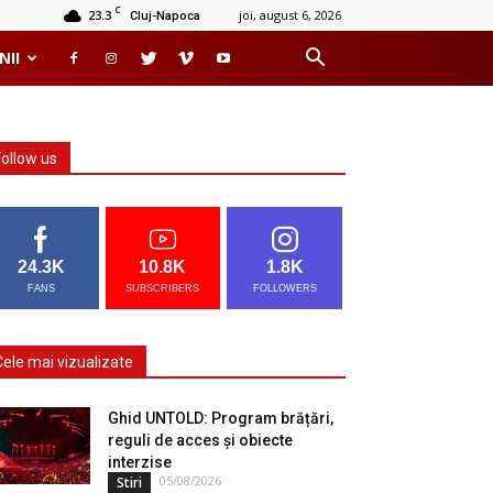
C
23.3
joi, august 6, 2026
Cluj-Napoca
NII
Follow us
24.3K
10.8K
1.8K
FANS
SUBSCRIBERS
FOLLOWERS
Cele mai vizualizate
Ghid UNTOLD: Program brățări,
reguli de acces și obiecte
interzise
05/08/2026
Stiri