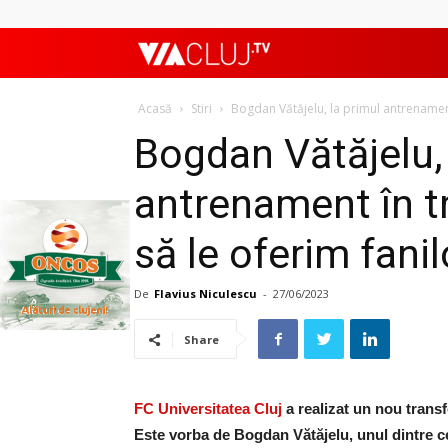
ViaClujTV
Acasă
Stiri
Bogdan Vătăjelu, la primul antrenament î
Bogdan Vătăjelu, 
antrenament în tr
să le oferim fanil
De
Flavius Niculescu
-
27/06/2023
Share
FC Universitatea Cluj
a realizat un nou trans
Este vorba de Bogdan Vătăjelu, unul dintre c