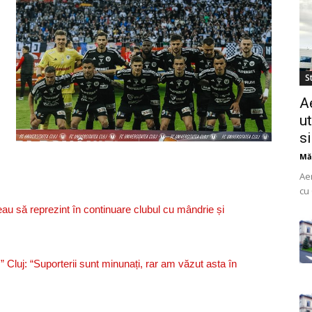
St
A
ut
s
Mă
Ae
cu 
do
eau să reprezint în continuare clubul cu mândrie și
uti
 Cluj: “Suporterii sunt minunați, rar am văzut asta în