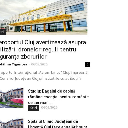
iri
eroportul Cluj avertizează asupra
ilizării dronelor: reguli pentru
iguranța zborurilor
dălina Țigancea
-
06/08/2026
0
roportul Internațional „Avram Iancu” Cluj, împreună
Consiliul Județean Cluj și instituțiile cu atribuții în
meniu, a lansat o campanie de informare privind
lizarea...
Studiu: Bagajul de cabină
rămâne esențial pentru români –
ce servicii...
06/08/2026
Stiri
Spitalul Clinic Județean de
Urgență Cluj face angajări: sunt