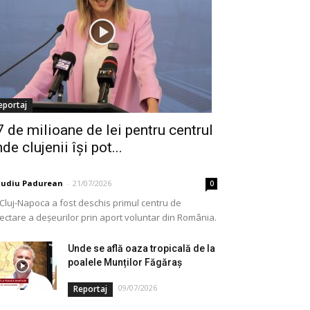
eportaj
7 de milioane de lei pentru centrul
de clujenii își pot...
audiu Padurean
-
21/07/2026
0
 Cluj-Napoca a fost deschis primul centru de
lectare a deșeurilor prin aport voluntar din România.
e vorba de o investiție cofinanțată de Uniunea...
Unde se află oaza tropicală de la
poalele Munților Făgăraș
09/07/2026
Reportaj