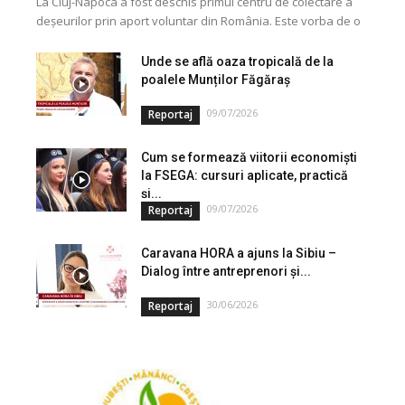
La Cluj-Napoca a fost deschis primul centru de colectare a
deșeurilor prin aport voluntar din România. Este vorba de o
investiție cofinanțată de Uniunea...
Unde se află oaza tropicală de la
poalele Munților Făgăraș
09/07/2026
Reportaj
Cum se formează viitorii economiști
la FSEGA: cursuri aplicate, practică
și...
09/07/2026
Reportaj
Caravana HORA a ajuns la Sibiu –
Dialog între antreprenori și...
30/06/2026
Reportaj