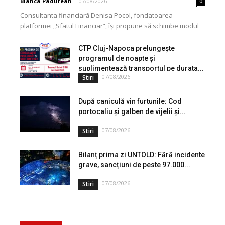
Bianca Padurean
-
07/08/2026
0
Consultanta financiară Denisa Pocol, fondatoarea
platformei „Sfatul Financiar”, își propune să schimbe modul
în care populația își gestionează veniturile. Cu o experiență
de peste...
CTP Cluj-Napoca prelungește
programul de noapte și
suplimentează transportul pe durata...
07/08/2026
Stiri
După caniculă vin furtunile: Cod
portocaliu și galben de vijelii și...
07/08/2026
Stiri
Bilanț prima zi UNTOLD: Fără incidente
grave, sancțiuni de peste 97.000...
07/08/2026
Stiri