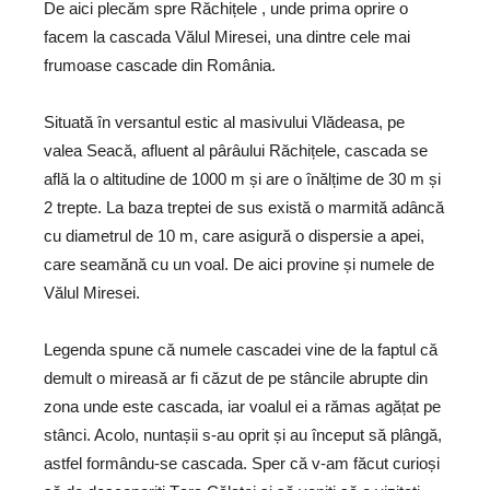
De aici plecăm spre Răchițele , unde prima oprire o
facem la cascada Vălul Miresei, una dintre cele mai
frumoase cascade din România.
Situată în versantul estic al masivului Vlădeasa, pe
valea Seacă, afluent al pârâului Răchițele, cascada se
află la o altitudine de 1000 m și are o înălțime de 30 m și
2 trepte. La baza treptei de sus există o marmită adâncă
cu diametrul de 10 m, care asigură o dispersie a apei,
care seamănă cu un voal. De aici provine și numele de
Vălul Miresei.
Legenda spune că numele cascadei vine de la faptul că
demult o mireasă ar fi căzut de pe stâncile abrupte din
zona unde este cascada, iar voalul ei a rămas agățat pe
stânci. Acolo, nuntașii s-au oprit și au început să plângă,
astfel formându-se cascada. Sper că v-am făcut curioși