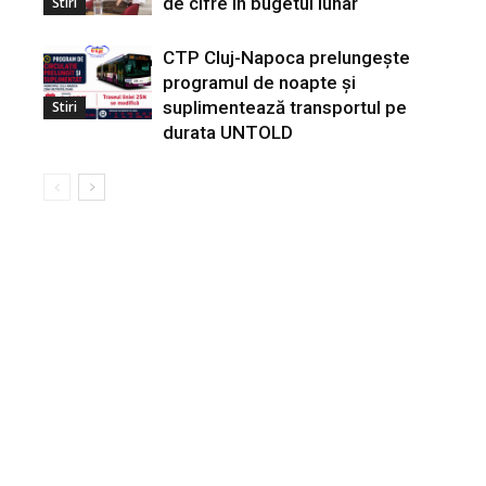
de cifre în bugetul lunar
Stiri
CTP Cluj-Napoca prelungește
programul de noapte și
suplimentează transportul pe
Stiri
durata UNTOLD