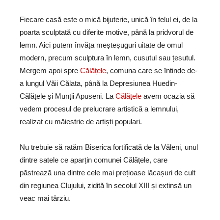
Fiecare casă este o mică bijuterie, unică în felul ei, de la
poarta sculptată cu diferite motive, până la pridvorul de
lemn. Aici putem învăța meșteșuguri uitate de omul
modern, precum sculptura în lemn, cusutul sau țesutul.
Mergem apoi spre
Călățele
, comuna care se întinde de-
a lungul Văii Călata, până la Depresiunea Huedin-
Călățele și Munții Apuseni. La
Călățele
avem ocazia să
vedem procesul de prelucrare artistică a lemnului,
realizat cu măiestrie de artiști populari.
Nu trebuie să ratăm Biserica fortificată de la Văleni, unul
dintre satele ce aparțin comunei Călățele, care
păstrează una dintre cele mai prețioase lăcașuri de cult
din regiunea Clujului, zidită în secolul XIII și extinsă un
veac mai târziu.