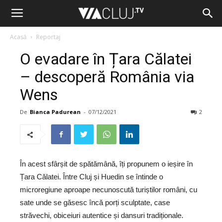
Acasă
Reportaj
O evadare în Țara Călatei
– descoperă România via
Wens
De
Bianca Padurean
-
07/12/2021
2
În acest sfârșit de spătămână, îți propunem o ieșire în
Țara Călatei. Între Cluj și Huedin se întinde o
microregiune aproape necunoscută turiștilor români, cu
sate unde se găsesc încă porți sculptate, case
străvechi, obiceiuri autentice și dansuri tradiționale.