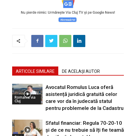
ARTICOLE SIMILARE
DE ACELAȘI AUTOR
Avocatul Romulus Luca oferă
asistență juridică gratuită celor
Romania via
care vor da în judecată statul
Cluj
pentru problemele de la Cadastru
Sfatul financiar: Regula 70-20-10
și de ce nu trebuie să îți fie teamă