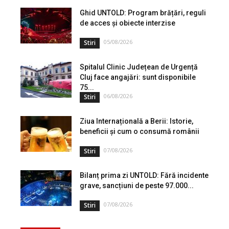
Ghid UNTOLD: Program brățări, reguli
de acces și obiecte interzise
05/08/2026
Stiri
Spitalul Clinic Județean de Urgență
Cluj face angajări: sunt disponibile
75...
06/08/2026
Stiri
Ziua Internațională a Berii: Istorie,
beneficii și cum o consumă românii
07/08/2026
Stiri
Bilanț prima zi UNTOLD: Fără incidente
grave, sancțiuni de peste 97.000...
07/08/2026
Stiri