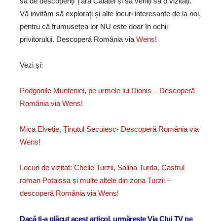
să de descoperiți Țara Călatei și să veniți să o vizitați.
Vă invităm să explorați și alte locuri interesante de la noi,
pentru că frumusețea lor NU este doar în ochii
privitorului. Descoperă România via
Wens
!
Vezi și:
Podgoriile Munteniei, pe urmele lui Dionis – Descoperă
România via Wens!
Mica Elveție, Ținutul Secuiesc- Descoperă România via
Wens!
Locuri de vizitat: Cheile Turzii, Salina Turda, Castrul
roman Potaissa și multe altele din zona Turzii –
descoperă România via Wens!
Dacă ţi-a plăcut acest articol, urmăreşte Via Cluj TV pe